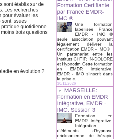
s sont établis sur de
Formation Certifiante
s. Les recherches
par France EMDR-
us pour évaluer les
IMO ®
s sont issues
Une formation
la pratique quotidienne
labellisée France
u moins trois questions
EMDR - IMO ®
seule association pouvant
légalement délivrer la
certification EMDR - IMO® .
Un partenariat entre les
Instituts CHTIP, IN-DOLORE
et Hypnotim Cette formation
en EMDR Intégrative,
aladie en évolution ?
EMDR - IMO s’inscrit dans
la prise e...
30/11/2026
MARSEILLE:
Formation en EMDR
Intégrative, EMDR -
IMO. Session 3
Formation en
EMDR Intégrative:
Intégration
d'éléments d'hypnose
ericksonienne, de thérapie