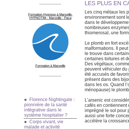
LES PLUS EN C
-------------------
Les cinq métaux les pl
Formation Hypnose à Marseille.
environnement sont le
HYPNOTIM - Marseille - Paca
dans le développement
nombreuses enzymes. 
thiomerosal, une form
Le plomb en fort excès
malformations. Il peut
le trouve dans certain
certaines toitures et 
Des végétaux, comme l
Formation à Marseille
peuvent véhiculer du p
été accusés de favori
-------------------
présent dans des bijou
dans les os. Quand l’
ménopause) le plomb p
Florence Nightingale :
L’arsenic est considé
pionnière de la santé
cafés en contiennent d
intégrative dans le
imprégné le sol pour
système hospitalier ?
aussi une forte conce
accélère la croissanc
Corps vivant, vie
malade et activité