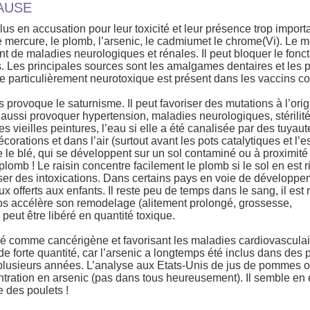
AUSE
us en accusation pour leur toxicité et leur présence trop import
 mercure, le plomb, l’arsenic, le cadmiumet le chrome(Vi). Le m
 de maladies neurologiques et rénales. Il peut bloquer le fon
Les principales sources sont les amalgames dentaires et les 
e particulièrement neurotoxique est présent dans les vaccins con
 provoque le saturnisme. Il peut favoriser des mutations à l’ori
 aussi provoquer hypertension, maladies neurologiques, stérilité
es vieilles peintures, l’eau si elle a été canalisée par des tuyau
décorations et dans l’air (surtout avant les pots catalytiques et l
e blé, qui se développent sur un sol contaminé ou à proximité
lomb ! Le raisin concentre facilement le plomb si le sol en est r
ser des intoxications. Dans certains pays en voie de développe
x offerts aux enfants. Il reste peu de temps dans le sang, il es
os accélère son remodelage (alitement prolongé, grossesse,
eut être libéré en quantité toxique.
ré comme cancérigène et favorisant les maladies cardiovasculair
e forte quantité, car l’arsenic a longtemps été inclus dans des p
 plusieurs années. L’analyse aux Etats-Unis de jus de pommes 
ntration en arsenic (pas dans tous heureusement). Il semble en e
e des poulets !