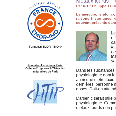
Métaux lourds : r
Par le Dr Philippe TO
Le mercure, le plomb, 
raisons historiques, 
souvent présents dans
Le
él
ca
lo
Formation EMDR - IMO ®
he
th
-------------------
so
Formation Hypnose à Paris.
Collège d'Hypnose & Thérapies
Dans les substances é
Intégratives de Paris
physiologique dont la
au risque d’être toxi
dernières, personne ne
doses. Doit-on atteind
L’arsenic serait util
physiologique. Comme 
métaux lourds non ph