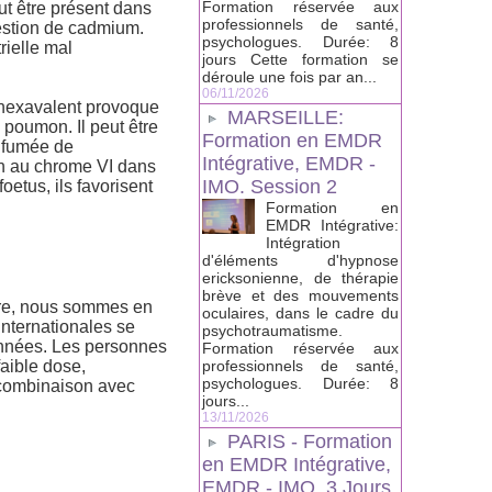
Formation réservée aux
ut être présent dans
professionnels de santé,
gestion de cadmium.
psychologues. Durée: 8
rielle mal
jours Cette formation se
déroule une fois par an...
06/11/2026
 hexavalent provoque
MARSEILLE:
 poumon. Il peut être
Formation en EMDR
a fumée de
Intégrative, EMDR -
ion au chrome VI dans
IMO. Session 2
oetus, ils favorisent
Formation en
EMDR Intégrative:
Intégration
d'éléments d'hypnose
ericksonienne, de thérapie
brève et des mouvements
ire, nous sommes en
oculaires, dans le cadre du
internationales se
psychotraumatisme.
années. Les personnes
Formation réservée aux
aible dose,
professionnels de santé,
psychologues. Durée: 8
 combinaison avec
jours...
13/11/2026
PARIS - Formation
en EMDR Intégrative,
EMDR - IMO, 3 Jours.