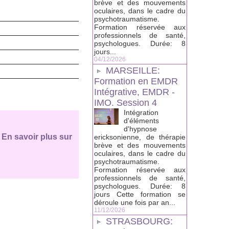
brève et des mouvements
oculaires, dans le cadre du
psychotraumatisme.
Formation réservée aux
professionnels de santé,
psychologues. Durée: 8
jours...
04/12/2026
MARSEILLE:
Formation en EMDR
Intégrative, EMDR -
IMO. Session 4
Intégration
d'éléments
d'hypnose
s
En savoir plus sur
ericksonienne, de thérapie
brève et des mouvements
oculaires, dans le cadre du
psychotraumatisme.
Formation réservée aux
professionnels de santé,
psychologues. Durée: 8
jours Cette formation se
déroule une fois par an...
11/12/2026
STRASBOURG: