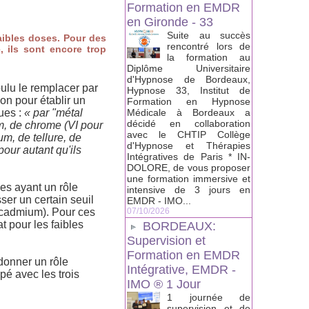
Formation en EMDR
en Gironde - 33
Suite au succès
aibles doses. Pour des
rencontré lors de
, ils sont encore trop
la formation au
Diplôme Universitaire
d'Hypnose de Bordeaux,
oulu le remplacer par
Hypnose 33, Institut de
on pour établir un
Formation en Hypnose
ques :
« par "métal
Médicale à Bordeaux a
décidé en collaboration
m, de chrome (VI pour
avec le CHTIP Collège
m, de tellure, de
d'Hypnose et Thérapies
pour autant qu'ils
Intégratives de Paris * IN-
DOLORE, de vous proposer
une formation immersive et
es ayant un rôle
intensive de 3 jours en
ser un certain seuil
EMDR - IMO...
, cadmium). Pour ces
07/10/2026
t pour les faibles
BORDEAUX:
Supervision et
Formation en EMDR
 donner un rôle
Intégrative, EMDR -
pé avec les trois
IMO ® 1 Jour
1 journée de
supervision et de