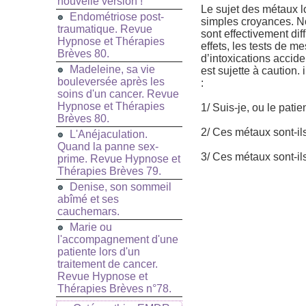
nouvelle version !
Le sujet des métaux l
Endométriose post-
simples croyances. N
traumatique. Revue
sont effectivement dif
Hypnose et Thérapies
effets, les tests de 
Brèves 80.
d’intoxications accide
Madeleine, sa vie
est sujette à caution.
bouleversée après les
:
soins d'un cancer. Revue
Hypnose et Thérapies
1/ Suis-je, ou le patie
Brèves 80.
2/ Ces métaux sont-il
L'Anéjaculation.
Quand la panne sex-
3/ Ces métaux sont-ils
prime. Revue Hypnose et
Thérapies Brèves 79.
Denise, son sommeil
abîmé et ses
cauchemars.
Marie ou
l'accompagnement d'une
patiente lors d'un
traitement de cancer.
Revue Hypnose et
Thérapies Brèves n°78.