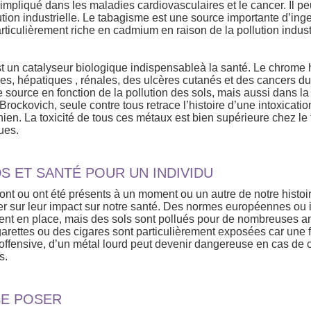
mpliqué dans les maladies cardiovasculaires et le cancer. Il pe
lution industrielle. Le tabagisme est une source importante d’in
articulièrement riche en cadmium en raison de la pollution indust
st un catalyseur biologique indispensableà la santé. Le chrome
es, hépatiques , rénales, des ulcères cutanés et des cancers du
e source en fonction de la pollution des sols, mais aussi dans l
n Brockovich, seule contre tous retrace l’histoire d’une intoxicat
rnien. La toxicité de tous ces métaux est bien supérieure chez le f
ues.
 ET SANTÉ POUR UN INDIVIDU
t ou ont été présents à un moment ou un autre de notre histo
ger sur leur impact sur notre santé. Des normes européennes ou 
ent en place, mais des sols sont pollués pour de nombreuses 
arettes ou des cigares sont particulièrement exposées car une f
ffensive, d’un métal lourd peut devenir dangereuse en cas de
s.
SE POSER