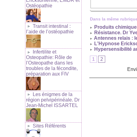
Ericksonienne, EMDR et
Ostéopathie
Dans la même rubrique
Transit intestinal :
Produits chimiques
l’aide de l’ostéopathie
Résistance. Dr Y
Antennes relais : l
L'Hypnose Erickson
Hypersensibilité a
Infertilite et
Osteopathie: Rôle de
1
2
l'Osteopathe dans les
troubles de la fécondite,
Env
préparation aux FIV
Les énigmes de la
région pelvipérinéale. Dr
Jean-Michel ISSARTEL
Sites Référents