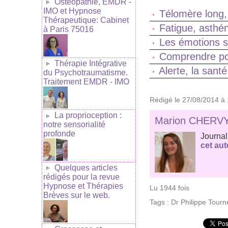
Ostéopathie, EMDR -
IMO et Hypnose
Télomère long,
Thérapeutique: Cabinet
Fatigue, asthén
à Paris 75016
Les émotions so
Comprendre po
Thérapie Intégrative
Alerte, la sant
du Psychotraumatisme.
Traitement EMDR - IMO
Rédigé le 27/08/2014 à 
La proprioception :
Marion CHERV
notre sensorialité
profonde
Journal
cet aut
Quelques articles
rédigés pour la revue
Hypnose et Thérapies
Lu 1944 fois
Brèves sur le web.
Tags
:
Dr Philippe Tour