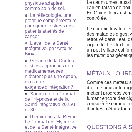
Le cadmiumest aussi i
physique adaptée
l’air en raison de pol
comme soin de soi.
En Chine, le riz est p
La réflexologie, une
contrôlée.
pratique complémentaire
pour gérer le stress des
Le chrome trivalent e
patients atteints de
des maladies digestiv
cancer.
retrouvé dans l’eau d
L’éveil de la Santé
cigarette. Le film Eri
Intégrative, par Antoine
un petit village califo
Bioy.
les mutations génétiq
Gestion de la Douleur :
et si les approches non
médicamenteuses
MÉTAUX LOURDS
n’étaient plus une option,
mais une
Comme ces métaux son
exigence d'intégration?
droit de nous interro
mettent progressivem
Sommaire du Journal
fumant encore des cig
de l'Hypnose et de la
considérée comme ino
Santé Intégrative 2025/1
d’autres métaux lourd
n° 30.
Bienvenue à la Revue
Le Journal de l'Hypnose
QUESTIONS À 
et de la Santé Intégrative,