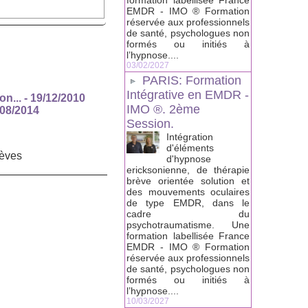
formation labellisée France
EMDR - IMO ® Formation
réservée aux professionnels
de santé, psychologues non
formés ou initiés à
l’hypnose....
03/02/2027
PARIS: Formation
Intégrative en EMDR -
n...
- 19/12/2010
IMO ®. 2ème
/08/2014
Session.
Intégration
d'éléments
èves
d'hypnose
ericksonienne, de thérapie
brève orientée solution et
des mouvements oculaires
de type EMDR, dans le
cadre du
psychotraumatisme. Une
formation labellisée France
EMDR - IMO ® Formation
réservée aux professionnels
de santé, psychologues non
formés ou initiés à
l’hypnose....
10/03/2027