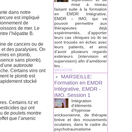
mise à niveau
faisant suite à la formation
ante dans notre
en EMDR Intégrative,
ercure est impliqué
EMDR – IMO, qui va
ctionnement de
pouvoir permettre aux
poissons de mer. Le
thérapeutes déjà
expérimentés, d’apporter
tre l’hépatite B.
leurs cas cliniques où ils se
sont trouvés en échec avec
gine de cancers ou de
leurs patients, et ainsi
 et des paralysies. On
d’avoir plusieurs regards
teries en plomb,
extérieurs (intervision et
’essence sans plomb).
supervision) afin d’améliorer
 d’une autoroute
leu...
iche. Certains vins ont
09/10/2026
ment le plomb est
MARSEILLE:
t rapidement stocké
Formation en EMDR
Intégrative, EMDR -
IMO. Session 1
Intégration
es. Certains riz et
d'éléments
esticides qui ont
d'hypnose
ou de poulets montre
ericksonienne, de thérapie
ffet que l’arsenic
brève et des mouvements
oculaires, dans le cadre du
psychotraumatisme.