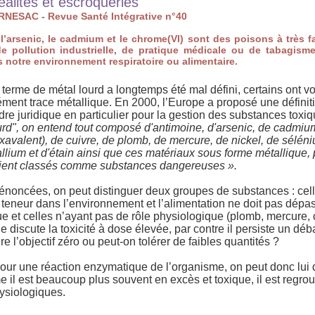
éalités et escroqueries
URNESAC - Revue Santé Intégrative n°40
l’arsenic, le cadmium et le chrome(VI) sont des poisons à très f
de pollution industrielle, de pratique médicale ou de tabagisme
 notre environnement respiratoire ou alimentaire.
 terme de métal lourd a longtemps été mal défini, certains ont v
ément trace métallique. En 2000, l’Europe a proposé une définiti
dre juridique en particulier pour la gestion des substances toxi
urd", on entend tout composé d'antimoine, d'arsenic, de cadmiu
xavalent), de cuivre, de plomb, de mercure, de nickel, de séléniu
allium et d'étain ainsi que ces matériaux sous forme métallique, 
ient classés comme substances dangereuses ».
noncées, on peut distinguer deux groupes de substances : cell
 teneur dans l’environnement et l’alimentation ne doit pas dépas
que et celles n’ayant pas de rôle physiologique (plomb, mercure
 discute la toxicité à dose élevée, par contre il persiste un déba
re l’objectif zéro ou peut-on tolérer de faibles quantités ?
e pour une réaction enzymatique de l’organisme, on peut donc lui
il est beaucoup plus souvent en excès et toxique, il est regrou
ysiologiques.