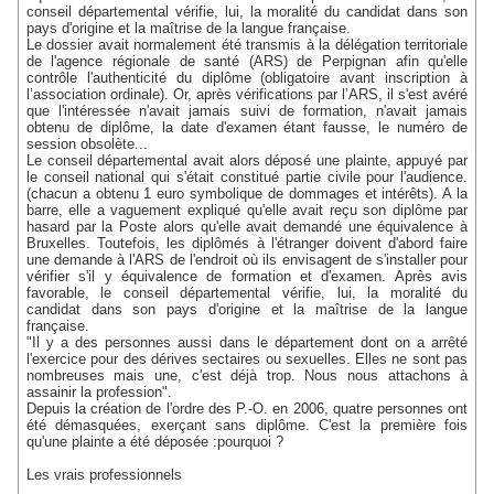
conseil départemental vérifie, lui, la moralité du candidat dans son
pays d'origine et la maîtrise de la langue française.
Le dossier avait normalement été transmis à la délégation territoriale
de l'agence régionale de santé (ARS) de Perpignan afin qu'elle
contrôle l'authenticité du diplôme (obligatoire avant inscription à
l’association ordinale). Or, après vérifications par l’ARS, il s'est avéré
que l'intéressée n'avait jamais suivi de formation, n'avait jamais
obtenu de diplôme, la date d'examen étant fausse, le numéro de
session obsolète...
Le conseil départemental avait alors déposé une plainte, appuyé par
le conseil national qui s'était constitué partie civile pour l'audience.
(chacun a obtenu 1 euro symbolique de dommages et intérêts). A la
barre, elle a vaguement expliqué qu'elle avait reçu son diplôme par
hasard par la Poste alors qu'elle avait demandé une équivalence à
Bruxelles. Toutefois, les diplômés à l'étranger doivent d'abord faire
une demande à l'ARS de l'endroit où ils envisagent de s'installer pour
vérifier s'il y équivalence de formation et d'examen. Après avis
favorable, le conseil départemental vérifie, lui, la moralité du
candidat dans son pays d'origine et la maîtrise de la langue
française.
"Il y a des personnes aussi dans le département dont on a arrêté
l'exercice pour des dérives sectaires ou sexuelles. Elles ne sont pas
nombreuses mais une, c'est déjà trop. Nous nous attachons à
assainir la profession".
Depuis la création de l'ordre des P.-O. en 2006, quatre personnes ont
été démasquées, exerçant sans diplôme. C'est la première fois
qu'une plainte a été déposée :pourquoi ?
Les vrais professionnels