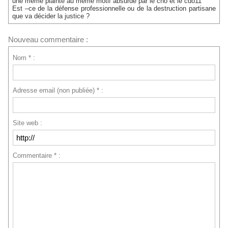
une même plainte au même motif absurde par le cno et le cdo11
Est –ce de la défense professionnelle ou de la destruction partisane
que va décider la justice ?
Nouveau commentaire :
Nom * :
Adresse email (non publiée) * :
Site web :
Commentaire * :