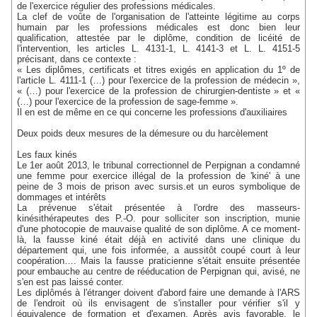
de l'exercice régulier des professions médicales.
La clef de voûte de l'organisation de l'atteinte légitime au corps
humain par les professions médicales est donc bien leur
qualification, attestée par le diplôme, condition de licéité de
l'intervention, les articles L. 4131-1, L. 4141-3 et L. L. 4151-5
précisant, dans ce contexte :
« Les diplômes, certificats et titres exigés en application du 1º de
l'article L. 4111-1 (…) pour l'exercice de la profession de médecin »,
« (…) pour l'exercice de la profession de chirurgien-dentiste » et «
(…) pour l'exercice de la profession de sage-femme ».
Il en est de même en ce qui concerne les professions d'auxiliaires
Deux poids deux mesures de la démesure ou du harcèlement
Les faux kinés
Le 1er août 2013, le tribunal correctionnel de Perpignan a condamné
une femme pour exercice illégal de la profession de 'kiné' à une
peine de 3 mois de prison avec sursis.et un euros symbolique de
dommages et intérêts
La prévenue s'était présentée à l'ordre des masseurs-
kinésithérapeutes des P.-O. pour solliciter son inscription, munie
d'une photocopie de mauvaise qualité de son diplôme. A ce moment-
là, la fausse kiné était déjà en activité dans une clinique du
département qui, une fois informée, a aussitôt coupé court à leur
coopération…. Mais la fausse praticienne s'était ensuite présentée
pour embauche au centre de rééducation de Perpignan qui, avisé, ne
s'en est pas laissé conter.
Les diplômés à l'étranger doivent d'abord faire une demande à l'ARS
de l'endroit où ils envisagent de s'installer pour vérifier s'il y
équivalence de formation et d'examen. Après avis favorable, le