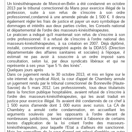
Un kinésithérapeute de Moncé-en-Belin a été condamné en octobre
2013 par le tribunal correctionnel du Mans pour exercice illégal de la
profession, suite à son refus de s'inscrire à son ordre
professionnel,condamné à une amende pénale de 1 500 €. Il devra
également régler les frais de justice et payer un euro symbolique de
dommages et intérêts aux deux parties civiles, les Conseils national
et départemental de l'ordre des masseurs-kinésithérapeutes.
Le praticien a indiqué qu'il maintenait son refus de s'inscrire à son
ordre professionnel. Il a refusé de s'inscrire à l'ordre national des
masseurs-kinésithérapeutes, à sa création en 2007. Déjà diplômé,
installé, conventionné et enregistré auprès de la DDASS (Direction
départementale des affaires sanitaires et sociales) à l'époque, il
estimait ne pas avoir à souscrire à un ordre imposé sans
consultation, selon lui, par deux syndicats libéraux et qui ne
représente à ses yeux "que 5 % des kinés".
Quelques jours après
Dans ce jugement rendu le 30 octobre 2013, et mis en ligne sur le
site internet du syndicat Alizé, la cour d'appel de Chambéry annule
un jugement rendu par le tribunal correctionnel de Bonneville (Haute-
Savoie) du 5 mars 2012. Les professionnels, tous deux titularisés
dans la fonction publique hospitalière, avaient refusé de s'inscrire à
l'ordre des masseurs-kinésithérapeutes, qui les avait traduit en
justice pour exercice illégal. Ils avaient été condamnés de ce chef à
1 500 euros d'amende dont 1 000 euros avec sursis. La CA de
Chambéry a annulé cette condamnation, en accueillant les
arguments soulevés par les opposants à l'ordre devant de
nombreuses juridictions, tenant notamment à l'absence de certains
textes d'application de la loi créant l'ordre des masseurs-
kinésithérapeutes, pour laquelle l'Etat a d'ailleurs été sanctionné.
Mais les conseillers de la cour d'appel ont relevé d'emblée un autre