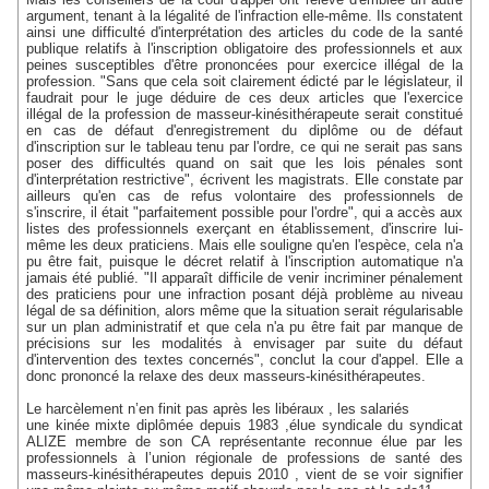
argument, tenant à la légalité de l'infraction elle-même. Ils constatent
ainsi une difficulté d'interprétation des articles du code de la santé
publique relatifs à l'inscription obligatoire des professionnels et aux
peines susceptibles d'être prononcées pour exercice illégal de la
profession. "Sans que cela soit clairement édicté par le législateur, il
faudrait pour le juge déduire de ces deux articles que l'exercice
illégal de la profession de masseur-kinésithérapeute serait constitué
en cas de défaut d'enregistrement du diplôme ou de défaut
d'inscription sur le tableau tenu par l'ordre, ce qui ne serait pas sans
poser des difficultés quand on sait que les lois pénales sont
d'interprétation restrictive", écrivent les magistrats. Elle constate par
ailleurs qu'en cas de refus volontaire des professionnels de
s'inscrire, il était "parfaitement possible pour l'ordre", qui a accès aux
listes des professionnels exerçant en établissement, d'inscrire lui-
même les deux praticiens. Mais elle souligne qu'en l'espèce, cela n'a
pu être fait, puisque le décret relatif à l'inscription automatique n'a
jamais été publié. "Il apparaît difficile de venir incriminer pénalement
des praticiens pour une infraction posant déjà problème au niveau
légal de sa définition, alors même que la situation serait régularisable
sur un plan administratif et que cela n'a pu être fait par manque de
précisions sur les modalités à envisager par suite du défaut
d'intervention des textes concernés", conclut la cour d'appel. Elle a
donc prononcé la relaxe des deux masseurs-kinésithérapeutes.
Le harcèlement n’en finit pas après les libéraux , les salariés
une kinée mixte diplômée depuis 1983 ,élue syndicale du syndicat
ALIZE membre de son CA représentante reconnue élue par les
professionnels à l’union régionale de professions de santé des
masseurs-kinésithérapeutes depuis 2010 , vient de se voir signifier