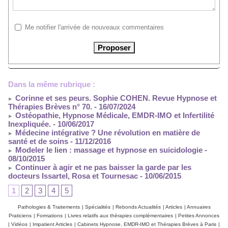
Me notifier l'arrivée de nouveaux commentaires
Dans la même rubrique :
Corinne et ses peurs. Sophie COHEN. Revue Hypnose et
Thérapies Brèves n° 70.
- 16/07/2024
Ostéopathie, Hypnose Médicale, EMDR-IMO et Infertilité
Inexpliquée.
- 10/06/2017
Médecine intégrative ? Une révolution en matière de
santé et de soins
- 11/12/2016
Modeler le lien : massage et hypnose en suicidologie
-
08/10/2015
Continuer à agir et ne pas baisser la garde par les
docteurs Issartel, Rosa et Tournesac
- 10/06/2015
1
2
3
4
5
Pathologies & Traitements
|
Spécialités
|
Rebonds Actualités
|
Articles
|
Annuaires
Praticiens
|
Formations
|
Livres relatifs aux thérapies complémentaires
|
Petites Annonces
|
Vidéos
|
Impatient Articles
|
Cabinets Hypnose, EMDR-IMO et Thérapies Brèves à Paris
|