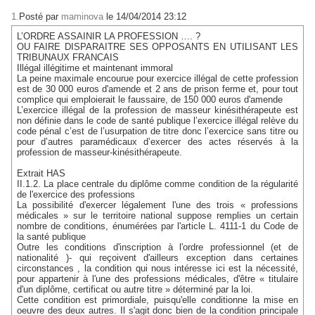
1.
Posté par
maminova
le 14/04/2014 23:12
L’ORDRE ASSAINIR LA PROFESSION …. ?
OU FAIRE DISPARAITRE SES OPPOSANTS EN UTILISANT LES
TRIBUNAUX FRANCAIS
Illégal illégitime et maintenant immoral
La peine maximale encourue pour exercice illégal de cette profession
est de 30 000 euros d'amende et 2 ans de prison ferme et, pour tout
complice qui emploierait le faussaire, de 150 000 euros d'amende
L’exercice illégal de la profession de masseur kinésithérapeute est
non définie dans le code de santé publique l’exercice illégal relève du
code pénal c’est de l’usurpation de titre donc l’exercice sans titre ou
pour d’autres paramédicaux d’exercer des actes réservés à la
profession de masseur-kinésithérapeute.
Extrait HAS
II.1.2. La place centrale du diplôme comme condition de la régularité
de l'exercice des professions
La possibilité d'exercer légalement l'une des trois « professions
médicales » sur le territoire national suppose remplies un certain
nombre de conditions, énumérées par l'article L. 4111-1 du Code de
la santé publique
Outre les conditions d'inscription à l'ordre professionnel (et de
nationalité )- qui reçoivent d'ailleurs exception dans certaines
circonstances , la condition qui nous intéresse ici est la nécessité,
pour appartenir à l'une des professions médicales, d'être « titulaire
d'un diplôme, certificat ou autre titre » déterminé par la loi.
Cette condition est primordiale, puisqu'elle conditionne la mise en
oeuvre des deux autres. Il s'agit donc bien de la condition principale