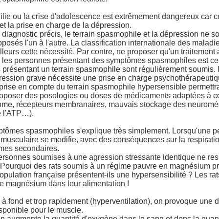
ie ou la crise d'adolescence est extrêmement dangereux car ce
 et la prise en charge de la dépression.
 diagnostic précis, le terrain spasmophile et la dépression ne s
pposés l'un à l'autre. La classification internationale des malad
lleurs cette nécessité. Par contre, ne proposer qu'un traitement
es les personnes présentant des symptômes spasmophiles est ce
ts présentant un terrain spasmophile sont régulièrement soumis. 
pression grave nécessite une prise en charge psychothérapeutiq
rise en compte du terrain spasmophile hypersensible permettr
roposer des posologies ou doses de médicaments adaptées à cet
ome, récepteurs membranaires, mauvais stockage des neuroméd
 l'ATP…).
tômes spasmophiles s'explique très simplement. Lorsqu'une pe
musculaire se modifie, avec des conséquences sur la respiratio
mes secondaires.
ersonnes soumises à une agression stressante identique ne ress
ourquoi des rats soumis à un régime pauvre en magnésium pr
opulation française présentent-ils une hypersensibilité ? Les ra
e magnésium dans leur alimentation !
 à fond et trop rapidement (hyperventilation), on provoque une d
sponible pour le muscle.
ion augmente la quantité d'oxygène dans le sang et donc la quan