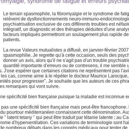
romyalgie, syndrome de fatigue et erreurs psychia
Le terrain spasmophile, la fibromyalgie et le syndrome de fat
relèvent de dysfonctionnements neuro-immuno-endocrinologi
psychiatrisation exclusive de ces différents troubles est néfas
intégratif, un diagnostic et des thérapies déduites d'une analy
facteurs impliqués permettront un soulagement plus rapide de
patients.
La revue Valeurs mutualistes a diffusé, en janvier-février 2007,
spasmophilie. Je regrette qu'à cette occasion, seuls des psych
donner un avis, alors qu'il ne s'agit pas d'un trouble psychiatr
quantité importante d'erreurs ou de contresens, il me semble u
s. J'ose espérer que certaines citations ne représentent pas l'a
 les cas, comme aime à le répéter le docteur Maurice Larocque, 
nités pour progresser". Je souhaite que les auteurs de ces phr
es remarques qui vont suivre.
ne spécificité bien française puisque la maladie est inconnue 
 pas une spécificité bien française mais peut-être francophone. 
 du pourtour méditerranéen connaissent cette dénomination. Aux 
" latent tetany " qui peut être traduit par tétanie latente ; au 
rome d'hyperventilation. Ces variations de terminologie sont h
 de nombreux débats dans les congrès médicaux pour tenter de 