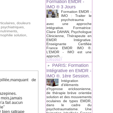
Formation EMDR -
IMO ® 3 Jours
Formation EMDR -
IMO : Traiter le
psychotrauma
ticulaires
,
douleurs
avec une approche
 psychiatriques
,
intégrative. Formatrice:
,
nutriments
,
Claire DAHAN, Psychologue
mophilie solution
,
Clinicienne, Thérapeute en
EMDR Intégrative.
Enseignante Certifiée
France EMDR IMO ®.
L’EMDR - IMO est une
approch...
12/01/2027
PARIS: Formation
Intégrative en EMDR -
IMO ®. 1ère Session.
illée,manquant de
Intégration
d'éléments
d'hypnose ericksonienne,
de thérapie brève orientée
iazepines.
solution et des mouvements
mois,jamais
oculaires de types EMDR,
'a fait aucun
dans le cadre du
ée"
psychotraumatisme. Une
 bien rattrape