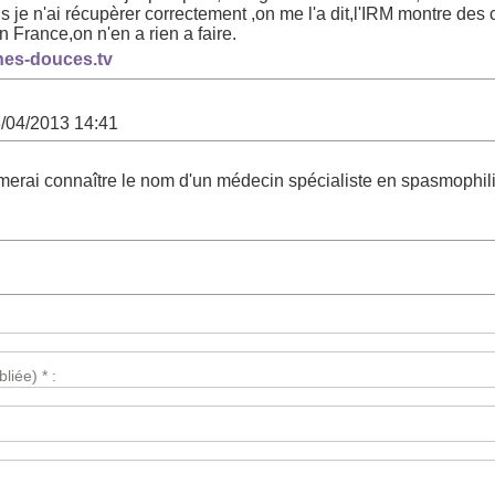
je n'ai récupèrer correctement ,on me l'a dit,l'IRM montre des 
n France,on n'en a rien a faire.
nes-douces.tv
3/04/2013 14:41
'aimerai connaître le nom d'un médecin spécialiste en spasmophili
liée) * :