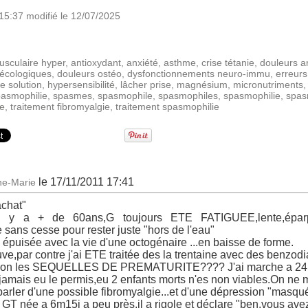
15:37 modifié le 12/07/2025
sculaire hyper
,
antioxydant
,
anxiété
,
asthme
,
crise tétanie
,
douleurs ar
écologiques
,
douleurs ostéo
,
dysfonctionnements neuro-immu
,
erreurs
e solution
,
hypersensibilité
,
lâcher prise
,
magnésium
,
micronutriments
pasmophilie
,
spasmes
,
spasmophile
,
spasmophiles
,
spasmophilie
,
spas
ie
,
traitement fibromyalgie
,
traitement spasmophilie
le 17/11/2011 17:41
ine-Marie
achat"
l y a + de 60ans,G toujours ETE FATIGUEE,lente,éparp
e sans cesse pour rester juste "hors de l'eau"
 épuisée avec la vie d'une octogénaire ...en baisse de forme.
ve,par contre j'ai ETE traitée des la trentaine avec des benzod
 t'on les SEQUELLES DE PREMATURITE???? J'ai marche a 24 
,jamais eu le permis,eu 2 enfants morts n'es non viables.On ne m
arler d'une possible fibromyalgie...et d'une dépression "masqu
 GT née a 6m15j a peu près,il a rigole et déclare "ben,vous avez