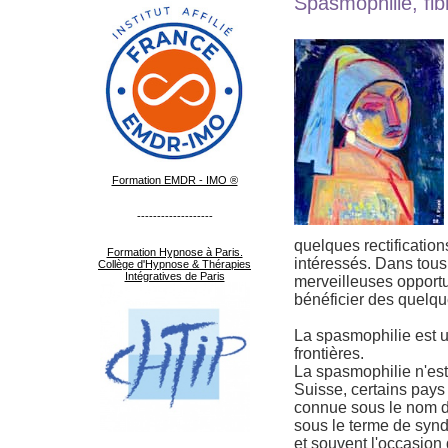
Spasmophilie, fib
Formation EMDR - IMO ®
-------------------
quelques rectification
Formation Hypnose à Paris.
intéressés. Dans tous
Collège d'Hypnose & Thérapies
Intégratives de Paris
merveilleuses opportu
bénéficier des quelqu
La spasmophilie est u
frontières.
La spasmophilie n'est
Suisse, certains pays
connue sous le nom de 
sous le terme de synd
et souvent l'occasion