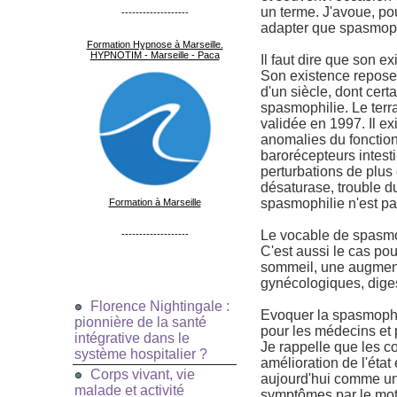
un terme. J'avoue, po
-------------------
adapter que spasmoph
Formation Hypnose à Marseille.
HYPNOTIM - Marseille - Paca
Il faut dire que son 
Son existence repose
d'un siècle, dont cert
spasmophilie. Le terr
validée en 1997. Il ex
anomalies du fonctio
barorécepteurs intest
perturbations de plus
désaturase, trouble d
spasmophilie n'est pa
Formation à Marseille
Le vocable de spasmo
-------------------
C'est aussi le cas pou
sommeil, une augmenta
gynécologiques, digest
Florence Nightingale :
Evoquer la spasmophili
pionnière de la santé
pour les médecins et 
intégrative dans le
Je rappelle que les c
système hospitalier ?
amélioration de l'éta
Corps vivant, vie
aujourd'hui comme un
malade et activité
symptômes par le mot 