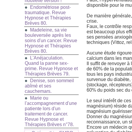
nouvelle version !
disponible pour le mus
Endométriose post-
traumatique. Revue
De manière générale, c
Hypnose et Thérapies
crise.
Brèves 80.
Faux, le contrôle resp
Madeleine, sa vie
est beaucoup plus eff
bouleversée après les
ses pensées anxiogènes
soins d'un cancer. Revue
techniques (Vittoz, r
Hypnose et Thérapies
Brèves 80.
Aucune étude rigoureu
L'Anéjaculation.
calcium dans les manif
Quand la panne sex-
Il suffit de renvoyer 
prime. Revue Hypnose et
de 60% de la populat
Thérapies Brèves 79.
tous les pays industr
survenue du diabète, 
Denise, son sommeil
(stockage, récepteurs
abîmé et ses
60% du poids sec du 
cauchemars.
Marie ou
Le seul intérêt de ces
l'accompagnement d'une
magnésium) réside dan
patiente lors d'un
magnésium guérisse
traitement de cancer.
Donner du magnésium p
Revue Hypnose et
reconnaissance, un sta
Thérapies Brèves n°78.
Encore un médecin qu