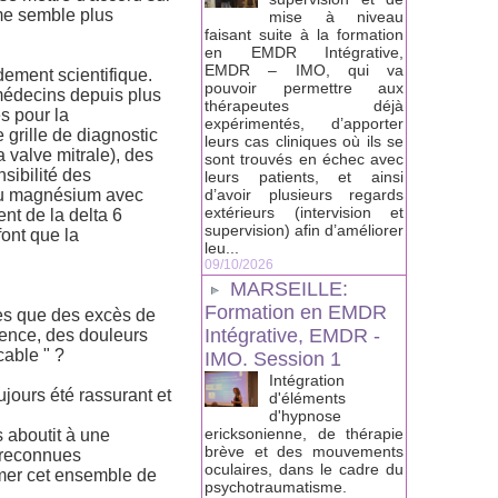
 me semble plus
mise à niveau
faisant suite à la formation
en EMDR Intégrative,
EMDR – IMO, qui va
dement scientifique.
pouvoir permettre aux
médecins depuis plus
thérapeutes déjà
es pour la
expérimentés, d’apporter
grille de diagnostic
leurs cas cliniques où ils se
a valve mitrale), des
sont trouvés en échec avec
sibilité des
leurs patients, et ainsi
 du magnésium avec
d’avoir plusieurs regards
extérieurs (intervision et
nt de la delta 6
supervision) afin d’améliorer
ont que la
leu...
09/10/2026
MARSEILLE:
Formation en EMDR
ces que des excès de
Intégrative, EMDR -
rence, des douleurs
cable " ?
IMO. Session 1
Intégration
jours été rassurant et
d'éléments
d'hypnose
ericksonienne, de thérapie
 aboutit à une
brève et des mouvements
t reconnues
oculaires, dans le cadre du
mer cet ensemble de
psychotraumatisme.