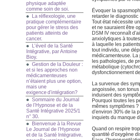
physique adaptée
comme soin de soi.
Évoquer la spasmophil
La réflexologie, une
retarder le diagnostic
pratique complémentaire
Tout état nécessite un
pour gérer le stress des
et ne sauraient être o
patients atteints de
DSM IV reconnaît d'ai
cancer.
anxiolytiques à tout
à laquelle les patien
L’éveil de la Santé
tout individu, une dé
Intégrative, par Antoine
médicamenteuse. La p
Bioy.
les pathologies, de p
Gestion de la Douleur :
métabolique (cytochr
et si les approches non
dysfonctionnement de
médicamenteuses
n’étaient plus une option,
La survenue des symp
mais une
angoissée, son tonus 
exigence d'intégration?
induisent des symptô
Sommaire du Journal
Pourquoi toutes les p
de l'Hypnose et de la
mêmes symptômes ? P
Santé Intégrative 2025/1
d'environ 30% de la p
n° 30.
inquiets du manque d
Bienvenue à la Revue
Quand on respire trop
Le Journal de l'Hypnose
quantité d'oxygène di
et de la Santé Intégrative,
Faux, l'hyperventilat