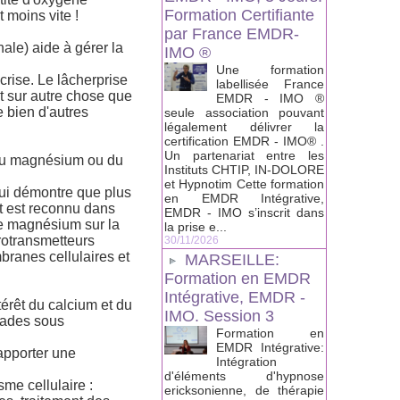
Formation Certifiante
 moins vite !
par France EMDR-
ale) aide à gérer la
IMO ®
Une formation
 crise. Le lâcherprise
labellisée France
t sur autre chose que
EMDR - IMO ®
e bien d'autres
seule association pouvant
légalement délivrer la
certification EMDR - IMO® .
Un partenariat entre les
é du magnésium ou du
Instituts CHTIP, IN-DOLORE
et Hypnotim Cette formation
 qui démontre que plus
en EMDR Intégrative,
t est reconnu dans
EMDR - IMO s’inscrit dans
de magnésium sur la
la prise e...
rotransmetteurs
30/11/2026
branes cellulaires et
MARSEILLE:
Formation en EMDR
Intégrative, EMDR -
térêt du calcium et du
IMO. Session 3
alades sous
Formation en
EMDR Intégrative:
apporter une
Intégration
d'éléments d'hypnose
me cellulaire :
ericksonienne, de thérapie