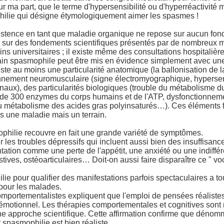
ur ma part, que le terme d'hypersensibilité ou d'hyperréactivité
ilie qui désigne étymologiquement aimer les spasmes !
existence en tant que maladie organique ne repose sur aucun fon
 sur des fondements scientifiques présentés par de nombreux 
ains universitaires ; il existe même des consultations hospitalièr
ain spasmophile peut être mis en évidence simplement avec une 
iste au moins une particularité anatomique (la ballonisation de l
nnement neuromusculaire (signe électromyographique, hypersen
inaux), des particularités biologiques (trouble du métabolisme
 de 300 enzymes du corps humains et de l'ATP, dysfonctionneme
u métabolisme des acides gras polyinsaturés…). Ces éléments f
s une maladie mais un terrain.
philie recouvre en fait une grande variété de symptômes.
r les troubles dépressifs qui incluent aussi bien des insuffisan
tion comme une perte de l'appétit, une anxiété ou une indiffé
ives, ostéoarticulaires… Doit-on aussi faire disparaître ce " vo
e pour qualifier des manifestations parfois spectaculaires a tou
pour les malades.
omportementalistes expliquent que l'emploi de pensées réalistes
t émotionnel. Les thérapies comportementales et cognitives son
e approche scientifique. Cette affirmation confirme que dénom
spasmophilie est bien réaliste.