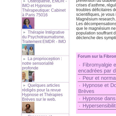
prévention du diabète,
Ostéopathie, EMDR -
crises d'asthme, régul
IMO et Hypnose
troubles déficitaires d
Thérapeutique: Cabinet
scientifiques, je vous
à Paris 75016
Magnésium research.
Les décompensations d
que le magnésium ne 
Thérapie Intégrative
population souffrant d
du Psychotraumatisme.
déclenche des symptôm
Traitement EMDR - IMO
Forum sur la Fibrom
La proprioception :
notre sensorialité
Fibromyalgie e
profonde
encadrées par d
Peur et normat
Hypnose et Do
Quelques articles
rédigés pour la revue
Brèves
Hypnose et Thérapies
Hypnose dans l
Brèves sur le web.
Hypersensibili