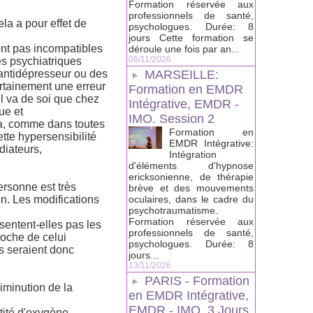
Formation réservée aux
professionnels de santé,
la a pour effet de
psychologues. Durée: 8
jours Cette formation se
ont pas incompatibles
déroule une fois par an...
06/11/2026
ies psychiatriques
 antidépresseur ou des
MARSEILLE:
rtainement une erreur
Formation en EMDR
Il va de soi que chez
Intégrative, EMDR -
ue et
IMO. Session 2
a, comme dans toutes
Formation en
te hypersensibilité
EMDR Intégrative:
iateurs,
Intégration
d'éléments d'hypnose
ericksonienne, de thérapie
rsonne est très
brève et des mouvements
n. Les modifications
oculaires, dans le cadre du
psychotraumatisme.
Formation réservée aux
entent-elles pas les
professionnels de santé,
oche de celui
psychologues. Durée: 8
ts seraient donc
jours...
13/11/2026
PARIS - Formation
iminution de la
en EMDR Intégrative,
EMDR - IMO, 3 Jours.
tité d'oxygène