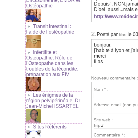
Ericksonienne, EMDR et
Depuis". NON,jamais 
Ostéopathie
D'oeil aussi...mais e
http://www.médeci
Transit intestinal :
l’aide de l’ostéopathie
2.
Posté par
le 0
lilas
bonjour,
j'habite à lyon et j
Infertilite et
merci
Osteopathie: Rôle de
lilas
l'Osteopathe dans les
troubles de la fécondite,
préparation aux FIV
Nouveau commentaire :
Nom * :
Les énigmes de la
région pelvipérinéale. Dr
Adresse email (non pub
Jean-Michel ISSARTEL
Site web :
Sites Référents
Commentaire * :