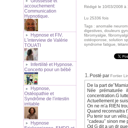
Grossesse et
accouchement:
Rédigé le 10/03/2008 à 
Communication
Hypnotique.
Lu 25336 fois
Tags
:
anomalie neuromu
digestives
,
douleurs gyn
Hypnose et FIV.
fibromyalgie
,
fibromyalgi
ostéoporose
,
solution s
L'interview de Valérie
syndrome fatigue
,
tétan
TOUATI
Infertilité et Hypnose.
Concerto pour un bébé
1.
Posté par
Fortier L
De la part de"Mami
Hypnose,
Née prématurée i
Ostéopathie et
concentration.G lutt
Syndrôme de l'intestin
Actuellement je suis
irritable
On ne m'a RIEN trou
Quand reconnaitra
Pu tenir sur un vélo
"cadeau" sinon me p
Hypnose
Qd G dit a un dr que