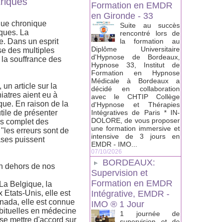
triques
Formation en EMDR
en Gironde - 33
igue chronique
Suite au succès
ques. La
rencontré lors de
te. Dans un esprit
la formation au
Diplôme Universitaire
se des multiples
d'Hypnose de Bordeaux,
 la souffrance des
Hypnose 33, Institut de
Formation en Hypnose
Médicale à Bordeaux a
 un article sur la
décidé en collaboration
iatres aient eu à
avec le CHTIP Collège
ique. En raison de la
d'Hypnose et Thérapies
tile de présenter
Intégratives de Paris * IN-
DOLORE, de vous proposer
vis complet des
une formation immersive et
"les erreurs sont de
intensive de 3 jours en
ases puissent
EMDR - IMO...
07/10/2026
BORDEAUX:
en dehors de nos
Supervision et
Formation en EMDR
La Belgique, la
Etats-Unis, elle est
Intégrative, EMDR -
Canada, elle est connue
IMO ® 1 Jour
abituelles en médecine
1 journée de
se mettre d'accord sur
supervision et de