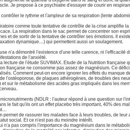
cle. Je propose à ce psychiatre d'essayer de courir en respirant
ontrôler le rythme et l'ampleur de sa respiration (lente abdomin
iratoire comme toute tentative de contrôle de la crise amplifie la
icace. La respiration dans le sac permet de concentrer son espri
 et de sortir de la tentative de contrôler ses émotions. Il exist
elaxation dynamique…) qui permettent aussi un soulagement.
se n'a démontré l'existence d'une telle carence, ni l'efficacit
estations de l'anxiété.
à la lecture de l'étude SUVIMAX. Etude de la Nutrition française
ion française ne consomme pas assez de magnésium. Ce défici
ialisés. Comment peut-on encore ignorer les effets du manque 
de l'ostéoporose, de plaques athérogènes, de troubles des neu
) et sur le métabolisme des acides gras impliqués dans les mem
cerveau.
 micronutriments (NDLR : l'auteur répond à une question sur l'in
s le fait qu'ils ont un effet placebo très important, 40% des m
nt…
ermet de rassurer les malades face à leurs troubles, de leur 
tut social. Et ce n'est pas du moindre intérêt.
i n'a pas compris l'importance du magnésium dans le métabolis