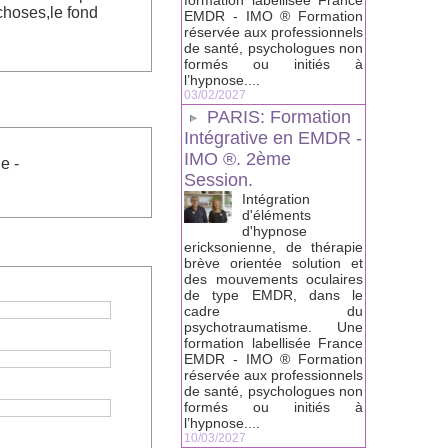
formation labellisée France
choses,le fond
EMDR - IMO ® Formation
réservée aux professionnels
de santé, psychologues non
formés ou initiés à
l’hypnose....
03/02/2027
PARIS: Formation
Intégrative en EMDR -
IMO ®. 2ème
e -
Session.
Intégration
d'éléments
d'hypnose
ericksonienne, de thérapie
brève orientée solution et
des mouvements oculaires
de type EMDR, dans le
cadre du
psychotraumatisme. Une
formation labellisée France
EMDR - IMO ® Formation
réservée aux professionnels
de santé, psychologues non
formés ou initiés à
l’hypnose....
10/03/2027