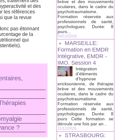
es, traitement des
brève et des mouvements
hyperactivité et des
oculaires, dans le cadre du
ur les références
psychotraumatisme.
Formation réservée aux
si que la revue
professionnels de santé,
psychologues. Durée: 8
 donc pas étonnant
jours...
urcentage de la
04/12/2026
tritionnel qui
MARSEILLE:
tentiels).
Formation en EMDR
Intégrative, EMDR -
IMO. Session 4
Intégration
d'éléments
ntaires,
d'hypnose
ericksonienne, de thérapie
brève et des mouvements
oculaires, dans le cadre du
psychotraumatisme.
Thérapies
Formation réservée aux
professionnels de santé,
psychologues. Durée: 8
omyalgie
jours Cette formation se
déroule une fois par an...
vance ?
11/12/2026
STRASBOURG: