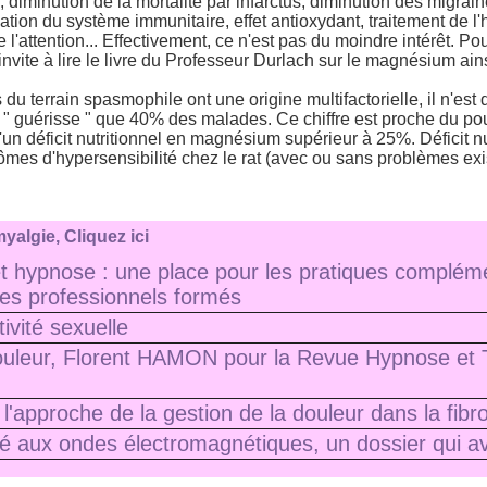
 diminution de la mortalité par infarctus, diminution des migrain
ation du système immunitaire, effet antioxydant, traitement de l'
e l'attention... Effectivement, ce n'est pas du moindre intérêt. Po
 invite à lire le livre du Professeur Durlach sur le magnésium ain
u terrain spasmophile ont une origine multifactorielle, il n'est
" guérisse " que 40% des malades. Ce chiffre est proche du po
'un déficit nutritionnel en magnésium supérieur à 25%. Déficit nu
es d'hypersensibilité chez le rat (avec ou sans problèmes exis
yalgie, Cliquez ici
t hypnose : une place pour les pratiques compléme
es professionnels formés
ivité sexuelle
uleur, Florent HAMON pour la Revue Hypnose et 
'approche de la gestion de la douleur dans la fibr
té aux ondes électromagnétiques, un dossier qui a