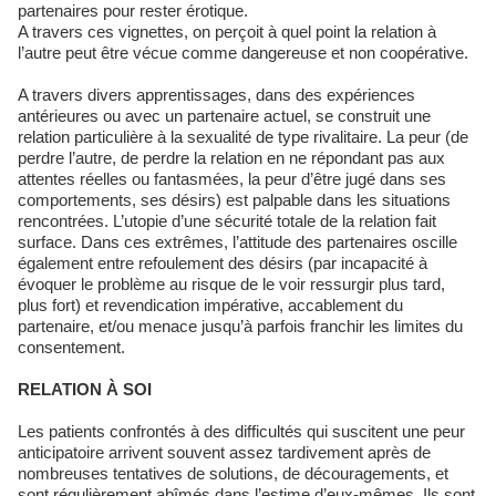
partenaires pour rester érotique.
A travers ces vignettes, on perçoit à quel point la relation à
l’autre peut être vécue comme dangereuse et non coopérative.
A travers divers apprentissages, dans des expériences
antérieures ou avec un partenaire actuel, se construit une
relation particulière à la sexualité de type rivalitaire. La peur (de
perdre l’autre, de perdre la relation en ne répondant pas aux
attentes réelles ou fantasmées, la peur d’être jugé dans ses
comportements, ses désirs) est palpable dans les situations
rencontrées. L’utopie d’une sécurité totale de la relation fait
surface. Dans ces extrêmes, l’attitude des partenaires oscille
également entre refoulement des désirs (par incapacité à
évoquer le problème au risque de le voir ressurgir plus tard,
plus fort) et revendication impérative, accablement du
partenaire, et/ou menace jusqu’à parfois franchir les limites du
consentement.
RELATION À SOI
Les patients confrontés à des difficultés qui suscitent une peur
anticipatoire arrivent souvent assez tardivement après de
nombreuses tentatives de solutions, de découragements, et
sont régulièrement abîmés dans l’estime d’eux-mêmes. Ils sont