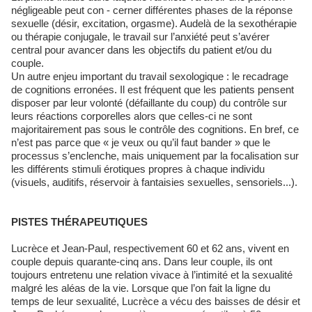
négligeable peut con - cerner différentes phases de la réponse
sexuelle (désir, excitation, orgasme). Audelà de la sexothérapie
ou thérapie conjugale, le travail sur l’anxiété peut s’avérer
central pour avancer dans les objectifs du patient et/ou du
couple.
Un autre enjeu important du travail sexologique : le recadrage
de cognitions erronées. Il est fréquent que les patients pensent
disposer par leur volonté (défaillante du coup) du contrôle sur
leurs réactions corporelles alors que celles-ci ne sont
majoritairement pas sous le contrôle des cognitions. En bref, ce
n’est pas parce que « je veux ou qu’il faut bander » que le
processus s’enclenche, mais uniquement par la focalisation sur
les différents stimuli érotiques propres à chaque individu
(visuels, auditifs, réservoir à fantaisies sexuelles, sensoriels...).
PISTES THÉRAPEUTIQUES
Lucrèce et Jean-Paul, respectivement 60 et 62 ans, vivent en
couple depuis quarante-cinq ans. Dans leur couple, ils ont
toujours entretenu une relation vivace à l’intimité et la sexualité
malgré les aléas de la vie. Lorsque que l’on fait la ligne du
temps de leur sexualité, Lucrèce a vécu des baisses de désir et