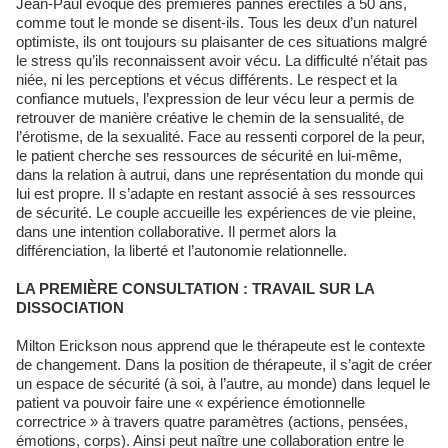
Jean-Paul évoque des premières pannes érectiles à 50 ans,
comme tout le monde se disent-ils. Tous les deux d’un naturel
optimiste, ils ont toujours su plaisanter de ces situations malgré
le stress qu’ils reconnaissent avoir vécu. La difficulté n’était pas
niée, ni les perceptions et vécus différents. Le respect et la
confiance mutuels, l’expression de leur vécu leur a permis de
retrouver de manière créative le chemin de la sensualité, de
l’érotisme, de la sexualité. Face au ressenti corporel de la peur,
le patient cherche ses ressources de sécurité en lui-même,
dans la relation à autrui, dans une représentation du monde qui
lui est propre. Il s’adapte en restant associé à ses ressources
de sécurité. Le couple accueille les expériences de vie pleine,
dans une intention collaborative. Il permet alors la
différenciation, la liberté et l’autonomie relationnelle.
LA PREMIÈRE CONSULTATION : TRAVAIL SUR LA
DISSOCIATION
Milton Erickson nous apprend que le thérapeute est le contexte
de changement. Dans la position de thérapeute, il s’agit de créer
un espace de sécurité (à soi, à l’autre, au monde) dans lequel le
patient va pouvoir faire une « expérience émotionnelle
correctrice » à travers quatre paramètres (actions, pensées,
émotions, corps). Ainsi peut naître une collaboration entre le