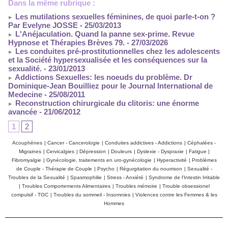
Dans la même rubrique :
Les mutilations sexuelles féminines, de quoi parle-t-on ?
Par Evelyne JOSSE
- 25/03/2013
L'Anéjaculation. Quand la panne sex-prime. Revue
Hypnose et Thérapies Brèves 79.
- 27/03/2026
Les conduites pré-prostitutionnelles chez les adolescents
et la Société hypersexualisée et les conséquences sur la
sexualité.
- 23/01/2013
Addictions Sexuelles: les noeuds du problème. Dr
Dominique-Jean Bouilliez pour le Journal International de
Medecine
- 25/08/2011
Reconstruction chirurgicale du clitoris: une énorme
avancée
- 21/06/2012
1
2
Acouphènes
|
Cancer - Cancerologie
|
Conduites addictives - Addictions
|
Céphalées -
Migraines
|
Cervicalgies
|
Dépression
|
Douleurs
|
Dyslexie - Dyspraxie
|
Fatigue
|
Fibromyalgie
|
Gynécologie, traitements en uro-gynécologie
|
Hyperactivité
|
Problèmes
de Couple - Thérapie de Couple
|
Psycho
|
Régurgitation du nourrison
|
Sexualité -
Troubles de la Sexualité
|
Spasmophilie
|
Stress - Anxiété
|
Syndrome de l'Intestin Irritable
|
Troubles Comportements Alimentaires
|
Troubles mémoire
|
Trouble obsessionel
compulsif - TOC
|
Troubles du sommeil - Insomnies
|
Violences contre les Femmes & les
Hommes