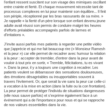
l’enfant ressent suscitent sur son visage des mimiques oscillant
entre crainte et fierté. Et chaque mouvement nécessite tant de
processus complexes en lui pour maintenir son équilibre... Il finit
son périple, réceptionné par les bras rassurants de sa mère. »
Je rappelle « la fierté d’un père lorsque son enfant devenu jeune
adulte avait réussi son permis de conduire malgré les heures
d’efforts préalables accompagnés parfois de larmes et
d’irritations ».
J’invite aussi parfois mes patients à regarder une petite vidéo
que j’apprécie et qui me fait beaucoup rire (« Monsieur Ramesh
et la peur ») car elle permet de recadrer avec humour la relation
à la peur : accepter de trembler, d’entrer dans la peur avant de
vouloir à tout prix en sortir, « Tremble, félicitations, tu es vivant
». Dans la peur, il y a toujours une cognition à recadrer. Les
patients veulent se débarrasser des sensations douloureuses,
des émotions désagréables ou insupportables souvent à
travers l’évitement. Or, que serait la vie sans la peur car celle-ci
a vocation à la mise en action (dans la fuite ou la con frontation).
La peur permet de protéger l’individu de situations dangereuses
(elle nous sauve parfois) et s’exprime également face à un
événement qui a de l’importance pour nous et qui se rapproche
de nos valeurs essentielles dans la vie.