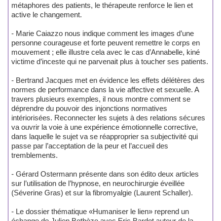
métaphores des patients, le thérapeute renforce le lien et
active le changement.
- Marie Caiazzo nous indique comment les images d’une
personne courageuse et forte peuvent remettre le corps en
mouvement ; elle illustre cela avec le cas d’Annabelle, kiné
victime d’inceste qui ne parvenait plus à toucher ses patients.
- Bertrand Jacques met en évidence les effets délétères des
normes de performance dans la vie affective et sexuelle. A
travers plusieurs exemples, il nous montre comment se
déprendre du pouvoir des injonctions normatives
intériorisées. Reconnecter les sujets à des relations sécures
va ouvrir la voie à une expérience émotionnelle corrective,
dans laquelle le sujet va se réapproprier sa subjectivité qui
passe par l’acceptation de la peur et l’accueil des
tremblements.
- Gérard Ostermann présente dans son édito deux articles
sur l’utilisation de l’hypnose, en neurochirurgie éveillée
(Séverine Gras) et sur la fibromyalgie (Laurent Schaller).
- Le dossier thématique «Humaniser le lien» reprend un
échange de Julien Betbèze avec Eric Bardot autour de la