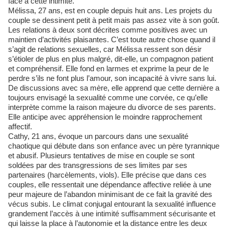
face à cette intimité.
Mélissa, 27 ans, est en couple depuis huit ans. Les projets du
couple se dessinent petit à petit mais pas assez vite à son goût.
Les relations à deux sont décrites comme positives avec un
maintien d’activités plaisantes. C’est toute autre chose quand il
s’agit de relations sexuelles, car Mélissa ressent son désir
s’étioler de plus en plus malgré, dit-elle, un compagnon patient
et compréhensif. Elle fond en larmes et exprime la peur de le
perdre s’ils ne font plus l’amour, son incapacité à vivre sans lui.
De discussions avec sa mère, elle apprend que cette dernière a
toujours envisagé la sexualité comme une corvée, ce qu’elle
interprète comme la raison majeure du divorce de ses parents.
Elle anticipe avec appréhension le moindre rapprochement
affectif.
Cathy, 21 ans, évoque un parcours dans une sexualité
chaotique qui débute dans son enfance avec un père tyrannique
et abusif. Plusieurs tentatives de mise en couple se sont
soldées par des transgressions de ses limites par ses
partenaires (harcèlements, viols). Elle précise que dans ces
couples, elle ressentait une dépendance affective reliée à une
peur majeure de l’abandon minimisant de ce fait la gravité des
vécus subis. Le climat conjugal entourant la sexualité influence
grandement l’accès à une intimité suffisamment sécurisante et
qui laisse la place à l’autonomie et la distance entre les deux