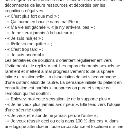
déconnectés de leurs ressources et débordés par les
cognitions négatives :
- « C’est plus fort que moi » ;
- « Ça tourne en boucle dans ma tête » ;
- « Ma vie est gâchée », « je n’y arriverai pas » ;
- « Je ne serai jamais à la hauteur » ;
- « Je suis nul(le) » ;
- « Il/elle va me quitter » ;
- « C’est trop tard » ;
- « Je suis anormal ».
Les tentatives de solutions s’orientent régulièrement vers
l’évitement et le repli sur soi. Les rapprochements sexuels se
raréfient et mettent à mal progressivement toute la sphère
intime et relationnelle. La dissociation de soi s’accompagne
d’une distanciation de l’autre. La demande initiale du patient en
consultation est parfois la suppression pure et simple de
l’émotion qui fait souffrir :
- « Enlevez-moi cette sensation, je ne la supporte plus » ;
- « Je ne veux plus jamais avoir peur ». Elle tend vers l’utopie
d’une sécurité totale :
- « Je veux être sûr de ne jamais perdre l’autre » ;
- « Je veux réussir ceci ou cela dans 100 % des cas », dans
une logique attendue en toute circonstance et focalisée sur une