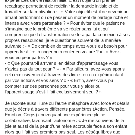
expériences de vie relationnelle. C’est l’objet d’un premier
recadrage permettant de redéfinir la demande initiale et de
travailler sur la motivation : - « Votre objectif est-il de devenir un
amant performant ou de passer un moment de partage riche et
intense avec votre partenaire ? » Pour éviter que le patient ne
s’imagine que le problème va se régler sans lui et qu’il
comprenne que la transformation se fera par la connexion à ses
propres ressources, je le questionne souvent de la manière
suivante : - « De combien de temps avez-vous eu besoin pour
apprendre à lire, à nager ou à rouler en voiture ? » - « Avez-
vous eu peur parfois ? »
- « Que pourrait-il arriver si en début d’apprentissage vous
n’aviez pas du tout peur ? » - « Par ailleurs, avez-vous appris
cela exclusivement à travers des livres ou en expérimentant
par vos actions et vos sens ? » - « Enfin, avez-vous pu
compter sur des personnes pour vous y aider ou
l’apprentissage s’est-il fait exclusivement seul ? »
Je raconte aussi l’une ou l’autre métaphore avec force et détails
que je décris à travers différents paramètres (Action, Pensée,
Emotion, Corps) convoquant une expérience pleine,
collaborative, favorisant l’autonomie : « Je me souviens de la
joie et aussi de la peur d’une mère accroupie face à son enfant
alors qu’il fait ses premiers pas seul. Les déséquilibres que