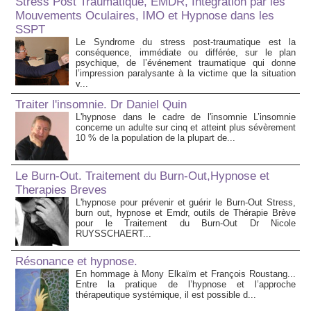
Stress Post Traumatique, EMDR, Integration par les
Mouvements Oculaires, IMO et Hypnose dans les
SSPT
Le Syndrome du stress post-traumatique est la
conséquence, immédiate ou différée, sur le plan
psychique, de l’événement traumatique qui donne
l’impression paralysante à la victime que la situation
v...
Traiter l'insomnie. Dr Daniel Quin
L'hypnose dans le cadre de l'insomnie L’insomnie
concerne un adulte sur cinq et atteint plus sévèrement
10 % de la population de la plupart de...
Le Burn-Out. Traitement du Burn-Out,Hypnose et
Therapies Breves
L'hypnose pour prévenir et guérir le Burn-Out Stress,
burn out, hypnose et Emdr, outils de Thérapie Brève
pour le Traitement du Burn-Out Dr Nicole
RUYSSCHAERT...
Résonance et hypnose.
En hommage à Mony Elkaïm et François Roustang...
Entre la pratique de l’hypnose et l’approche
thérapeutique systémique, il est possible d...