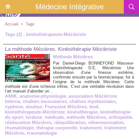
Médecine Intégrative
Accueil
>
Tags
Tags (2) : kinésithérapeute-Mézièriste
La méthode Mézières. Kinésithérapie Mézièriste
Méthode Mézières
Par Daniel-Diego BONNEFOND Masseur-
kinésithérapeute D.E, Mézièriste Une
observation d’une finesse extrême,
confirmée ensuite par la biomécanique, fut à
l’origine de la méthode Mézières. Cette
méthode est d’une richesse infinie. C’est une véritable révolution dans
l’art manuel d’aborder un...
AMIK
,
anatomie-physiologie
,
association Mézièriste
Interna
,
chaînes musculaires
,
chaînes myofasciales
,
cyphose
,
douleur
,
Françoise Mézières
,
kiné
,
kinésithérapeute-Mézièriste
,
kinésithérapie
,
kinésithérapie
du sport
,
lordose
,
médicale
,
méthode Mézières
,
orthopédie
,
rééducation Mézières
,
rééquilibration
,
réharmonisation
,
rhumatologie
,
thérapie corporelle
,
traitement
,
traitement
Mézières
,
traumatologie