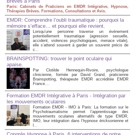
Brèves à Paris
Paris: Cabinets de Praticiens en EMDR Intégrative, Hypnose,
Thérapies Brèves. Formations, Consultations et Avis.
EMDR: Comprendre l’oubli traumatique : pourquoi la
mémoire s’efface… et pourquoi elle revient.
Lorsqu’une personne traverse un événement
potentiellement traumatique (agression sexuelle,
accident, violences psychologiques, menace vitale),
elle s’attend souvent à garder un souvenir précis de
c...
BRAINSPOTTING: trouver le point oculaire qui
apaise.
Par Clotilde Hennequin-Rivoire, psychologue
clinicienne, formée par David Grand, praticienne
Brainspotting, thérapeute EMDR accréditée EMDR
France....
Formation EMDR Intégrative à Paris - Intégration par
les mouvements oculaires
Formation EMDR - IMO à Paris: La formation sur le
Psychotraumatisme permet l’apprentissage des
mouvements oculaires alternatifs de type EMDR,
IMO, leur intégration dans l’hypnose éricksonienne et
l...
Congrès Hypnose à Paris. 6 interventions de notre