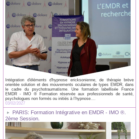
Intégration d'éléments d'hypnose ericksonienne, de thérapie brève
orientée solution et des mouvements oculaires de types EMDR, dans
le cadre du psychotraumatisme. Une formation labellisée France
EMDR - IMO ® Formation réservée aux professionnels de santé,
psychologues non formés ou initiés à l’hypnose....
03/02/2027
PARIS: Formation Intégrative en EMDR - IMO ®.
2ème Session.