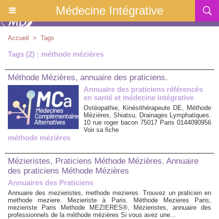
Médecine Intégrative
Accueil
>
Tags
Tags (2) : méthode mézières
Méthode Mézières, annuaire des praticiens.
Annuaire des praticiens référencés
en santé et médecine intégrative
Ostéopathie, Kinésithérapeute DE, Méthode
Mézières, Shiatsu, Drainages Lymphatiques.
10 rue roger bacon 75017 Paris 0144090956
Voir sa fiche
méthode mézières
Mézieristes, Praticiens Méthode Mézières. Annuaire
des praticiens Méthode Mézières
Annuaires des Praticiens
Annuaire des mezieristes, methode mezieres. Trouvez un praticien en
methode meziere. Mezieriste à Paris. Méthode Mezieres Paris,
mezieriste Paris Methode MEZIERES®, Mézieristes, annuaire des
professionnels de la méthode mézières Si vous avez une...