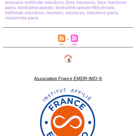
annuaire méthode mézières
,
kine mezieres
,
kine mezieres
paris
,
kinésithérapeute
,
kinésithérapeute-Mézièriste
,
méthode mézières
,
meziere
,
mézieres
,
mezieres paris
,
mézieriste paris
Association France EMDR-IMO ®