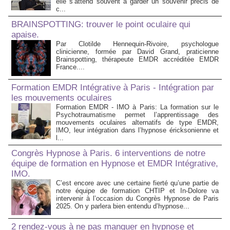
elle s’attend souvent à garder un souvenir précis de
c...
BRAINSPOTTING: trouver le point oculaire qui
apaise.
Par Clotilde Hennequin-Rivoire, psychologue
clinicienne, formée par David Grand, praticienne
Brainspotting, thérapeute EMDR accréditée EMDR
France....
Formation EMDR Intégrative à Paris - Intégration par
les mouvements oculaires
Formation EMDR - IMO à Paris: La formation sur le
Psychotraumatisme permet l’apprentissage des
mouvements oculaires alternatifs de type EMDR,
IMO, leur intégration dans l’hypnose éricksonienne et
l...
Congrès Hypnose à Paris. 6 interventions de notre
équipe de formation en Hypnose et EMDR Intégrative,
IMO.
C’est encore avec une certaine fierté qu’une partie de
notre équipe de formation CHTIP et In-Dolore va
intervenir à l’occasion du Congrès Hypnose de Paris
2025. On y parlera bien entendu d’hypnose...
2 rendez-vous à ne pas manquer en hypnose et