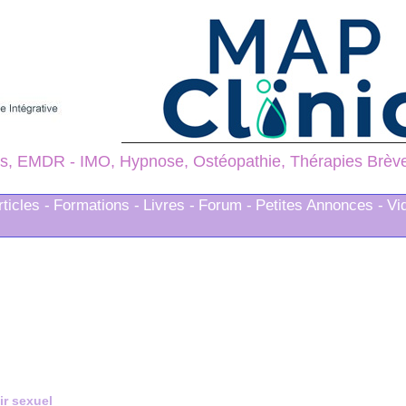
s, EMDR - IMO, Hypnose, Ostéopathie, Thérapies Brèves
rticles -
Formations -
Livres -
Forum -
Petites Annonces -
Vi
ir sexuel