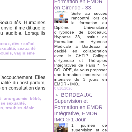
Formation en EMDR
en Gironde - 33
Suite au succès
rencontré lors de
 Sexualités Humaines
la formation au
Diplôme Universitaire
nvie, il me dit que je
d'Hypnose de Bordeaux,
u audible. Lorsqu’ils
Hypnose 33, Institut de
Formation en Hypnose
ureux
,
désir coïtal
,
Médicale à Bordeaux a
exualité
,
sexualité
décidé en collaboration
exuels
,
vaginisme
avec le CHTIP Collège
d'Hypnose et Thérapies
Intégratives de Paris * IN-
DOLORE, de vous proposer
une formation immersive et
l'accouchement Elles
intensive de 3 jours en
ualité du post-partum,
EMDR - IMO...
s en consultation dans
07/10/2026
BORDEAUX:
é
,
anorgasmie
,
bébé
,
Supervision et
se sexualité
,
Formation en EMDR
es
,
troubles désir
Intégrative, EMDR -
IMO ® 1 Jour
1 journée de
supervision et de