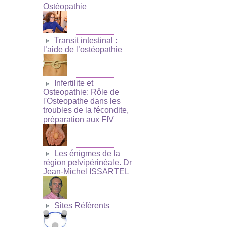
Ostéopathie
Transit intestinal :
l’aide de l’ostéopathie
Infertilite et
Osteopathie: Rôle de
l'Osteopathe dans les
troubles de la fécondite,
préparation aux FIV
Les énigmes de la
région pelvipérinéale. Dr
Jean-Michel ISSARTEL
Sites Référents