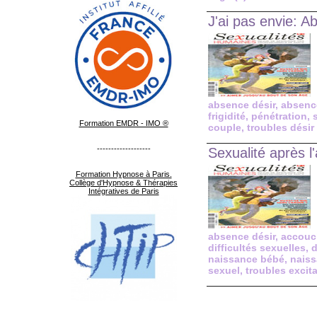
J'ai pas envie: A
absence désir
,
absenc
frigidité
,
pénétration
,
Formation EMDR - IMO ®
couple
,
troubles désir
-------------------
Sexualité après l
Formation Hypnose à Paris.
Collège d'Hypnose & Thérapies
Intégratives de Paris
absence désir
,
accouc
difficultés sexuelles
,
d
naissance bébé
,
naiss
sexuel
,
troubles excit