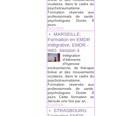
oculaires, dans le cadre du
psychotraumatisme.
Formation réservée aux
professionnels de santé,
psychologues. Durée: 8
jours...
04/12/2026
MARSEILLE:
Formation en EMDR
Intégrative, EMDR -
IMO. Session 4
Intégration
d'éléments
d'hypnose
ericksonienne, de thérapie
brève et des mouvements
oculaires, dans le cadre du
psychotraumatisme.
Formation réservée aux
professionnels de santé,
psychologues. Durée: 8
jours Cette formation se
déroule une fois par an...
11/12/2026
STRASBOURG: