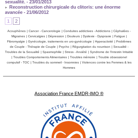
sexualité.
- 23/01/2013
Reconstruction chirurgicale du clitoris: une énorme
avancée
- 21/06/2012
1
2
Acouphènes
|
Cancer - Cancerologie
|
Conduites addictives - Addictions
|
Céphalées -
Migraines
|
Cervicalgies
|
Dépression
|
Douleurs
|
Dyslexie - Dyspraxie
|
Fatigue
|
Fibromyalgie
|
Gynécologie, traitements en uro-gynécologie
|
Hyperactivité
|
Problèmes
de Couple - Thérapie de Couple
|
Psycho
|
Régurgitation du nourrison
|
Sexualité -
Troubles de la Sexualité
|
Spasmophilie
|
Stress - Anxiété
|
Syndrome de l'Intestin Irritable
|
Troubles Comportements Alimentaires
|
Troubles mémoire
|
Trouble obsessionel
compulsif - TOC
|
Troubles du sommeil - Insomnies
|
Violences contre les Femmes & les
Hommes
Association France EMDR-IMO ®