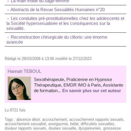
La main froide du sage-femme
Abstracts de la Revue Sexualités Humaines n°20
Les conduites pré-prostitutionnelles chez les adolescents et
la Société hypersexualisée et les conséquences sur la
sexualité.
Reconstruction chirurgicale du clitoris: une énorme
avancée
Rédigé le 28/03/2009 à 13:06 modifié le 27/12/2023
Hannah TEBOUL
Sexothérapeute, Praticienne en Hypnose
Thérapeutique, EMDR IMO à Paris, Assistante
de formation...
En savoir plus sur cet auteur
Lu 8721 fois
Tags
:
absence désir
,
accouchement
,
accouchement rapports sexuels
,
accouchement sexualité
,
anorgasmie
,
bébé
,
difficultés sexuelles
,
douleur rapports sexuels
,
douleur sexuelle
,
dyspareunies
,
grossesse