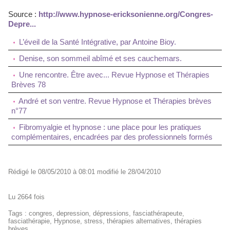
Source :
http://www.hypnose-ericksonienne.org/Congres-
Depre...
L’éveil de la Santé Intégrative, par Antoine Bioy.
Denise, son sommeil abîmé et ses cauchemars.
Une rencontre. Être avec... Revue Hypnose et Thérapies
Brèves 78
André et son ventre. Revue Hypnose et Thérapies brèves
n°77
Fibromyalgie et hypnose : une place pour les pratiques
complémentaires, encadrées par des professionnels formés
Rédigé le 08/05/2010 à 08:01 modifié le 28/04/2010
Lu 2664 fois
Tags
:
congres
,
depression
,
dépressions
,
fasciathérapeute
,
fasciathérapie
,
Hypnose
,
stress
,
thérapies alternatives
,
thérapies
brèves