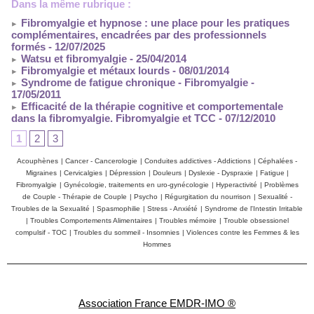
Dans la même rubrique :
Fibromyalgie et hypnose : une place pour les pratiques
complémentaires, encadrées par des professionnels
formés
- 12/07/2025
Watsu et fibromyalgie
- 25/04/2014
Fibromyalgie et métaux lourds
- 08/01/2014
Syndrome de fatigue chronique - Fibromyalgie
-
17/05/2011
Efficacité de la thérapie cognitive et comportementale
dans la fibromyalgie. Fibromyalgie et TCC
- 07/12/2010
1
2
3
Acouphènes
|
Cancer - Cancerologie
|
Conduites addictives - Addictions
|
Céphalées -
Migraines
|
Cervicalgies
|
Dépression
|
Douleurs
|
Dyslexie - Dyspraxie
|
Fatigue
|
Fibromyalgie
|
Gynécologie, traitements en uro-gynécologie
|
Hyperactivité
|
Problèmes
de Couple - Thérapie de Couple
|
Psycho
|
Régurgitation du nourrison
|
Sexualité -
Troubles de la Sexualité
|
Spasmophilie
|
Stress - Anxiété
|
Syndrome de l'Intestin Irritable
|
Troubles Comportements Alimentaires
|
Troubles mémoire
|
Trouble obsessionel
compulsif - TOC
|
Troubles du sommeil - Insomnies
|
Violences contre les Femmes & les
Hommes
Association France EMDR-IMO ®