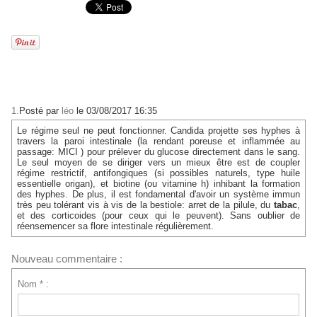
1.
Posté par
léo
le 03/08/2017 16:35
Le régime seul ne peut fonctionner. Candida projette ses hyphes à
travers la paroi intestinale (la rendant poreuse et inflammée au
passage: MICI ) pour prélever du glucose directement dans le sang.
Le seul moyen de se diriger vers un mieux être est de coupler
régime restrictif, antifongiques (si possibles naturels, type huile
essentielle origan), et biotine (ou vitamine h) inhibant la formation
des hyphes. De plus, il est fondamental d'avoir un système immun
très peu tolérant vis à vis de la bestiole: arret de la pilule, du
tabac
,
et des corticoides (pour ceux qui le peuvent). Sans oublier de
réensemencer sa flore intestinale régulièrement.
Nouveau commentaire :
Nom * :