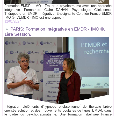
Formation EMDR - IMO : Traiter le psychotrauma avec une approche
intégrative. Formatrice: Claire DAHAN, Psychologue Clinicienne,
Thérapeute en EMDR Intégrative. Enseignante Certifiée France EMDR
IMO ®. L’EMDR - IMO est une approch...
12/01/2027
PARIS: Formation Intégrative en EMDR - IMO ®.
1ère Session.
Intégration d'éléments d'hypnose ericksonienne, de thérapie brève
orientée solution et des mouvements oculaires de types EMDR, dans
le cadre du psychotraumatisme. Une formation labellisée France