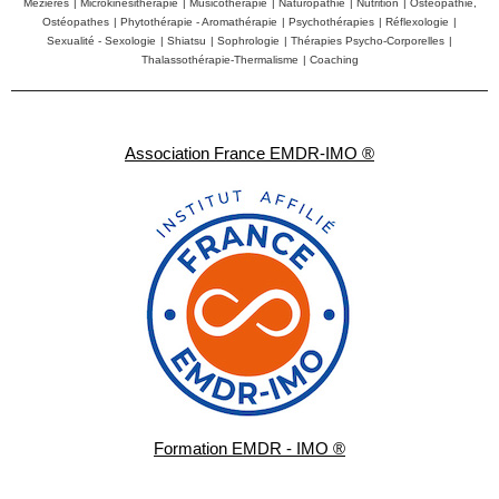
Mézières
|
Microkinésithérapie
|
Musicothérapie
|
Naturopathie
|
Nutrition
|
Ostéopathie,
Ostéopathes
|
Phytothérapie - Aromathérapie
|
Psychothérapies
|
Réflexologie
|
Sexualité - Sexologie
|
Shiatsu
|
Sophrologie
|
Thérapies Psycho-Corporelles
|
Thalassothérapie-Thermalisme
|
Coaching
Association France EMDR-IMO ®
Formation EMDR - IMO ®