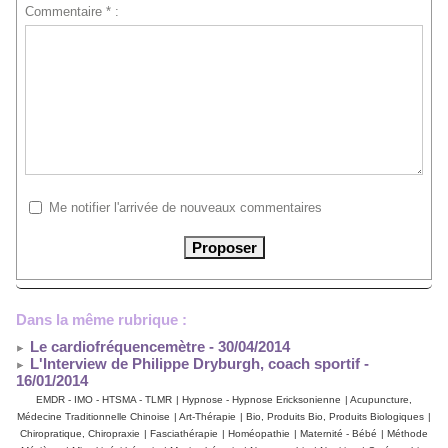
Commentaire * :
Me notifier l'arrivée de nouveaux commentaires
Dans la même rubrique :
Le cardiofréquencemètre
- 30/04/2014
L'Interview de Philippe Dryburgh, coach sportif
-
16/01/2014
EMDR - IMO - HTSMA - TLMR
|
Hypnose - Hypnose Ericksonienne
|
Acupuncture,
Médecine Traditionnelle Chinoise
|
Art-Thérapie
|
Bio, Produits Bio, Produits Biologiques
|
Chiropratique, Chiropraxie
|
Fasciathérapie
|
Homéopathie
|
Maternité - Bébé
|
Méthode