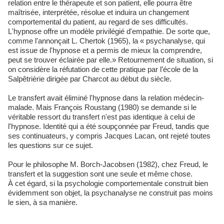
relation entre le thérapeute et son patient, elle pourra être
maîtrisée, interprétée, résolue et induira un changement
comportemental du patient, au regard de ses difficultés.
L'hypnose offre un modèle privilégié d'empathie. De sorte que,
comme l'annonçait L. Chertok (1965), la « psychanalyse, qui
est issue de l'hypnose et a permis de mieux la comprendre,
peut se trouver éclairée par elle.» Retournement de situation, si
on considère la réfutation de cette pratique par l’école de la
Salpêtrièrie dirigée par Charcot au début du siècle.
Le transfert avait éliminé l'hypnose dans la relation médecin-
malade. Mais François Roustang (1980) se demande si le
véritable ressort du transfert n'est pas identique à celui de
l'hypnose. Identité qui a été soupçonnée par Freud, tandis que
ses continuateurs, y compris Jacques Lacan, ont rejeté toutes
les questions sur ce sujet.
Pour le philosophe M. Borch-Jacobsen (1982), chez Freud, le
transfert et la suggestion sont une seule et même chose.
À cet égard, si la psychologie comportementale construit bien
évidemment son objet, la psychanalyse ne construit pas moins
le sien, à sa manière.