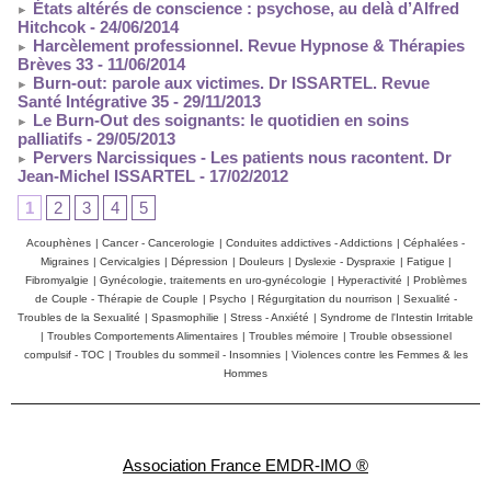
États altérés de conscience : psychose, au delà d’Alfred
Hitchcok
- 24/06/2014
Harcèlement professionnel. Revue Hypnose & Thérapies
Brèves 33
- 11/06/2014
Burn-out: parole aux victimes. Dr ISSARTEL. Revue
Santé Intégrative 35
- 29/11/2013
Le Burn-Out des soignants: le quotidien en soins
palliatifs
- 29/05/2013
Pervers Narcissiques - Les patients nous racontent. Dr
Jean-Michel ISSARTEL
- 17/02/2012
1
2
3
4
5
Acouphènes
|
Cancer - Cancerologie
|
Conduites addictives - Addictions
|
Céphalées -
Migraines
|
Cervicalgies
|
Dépression
|
Douleurs
|
Dyslexie - Dyspraxie
|
Fatigue
|
Fibromyalgie
|
Gynécologie, traitements en uro-gynécologie
|
Hyperactivité
|
Problèmes
de Couple - Thérapie de Couple
|
Psycho
|
Régurgitation du nourrison
|
Sexualité -
Troubles de la Sexualité
|
Spasmophilie
|
Stress - Anxiété
|
Syndrome de l'Intestin Irritable
|
Troubles Comportements Alimentaires
|
Troubles mémoire
|
Trouble obsessionel
compulsif - TOC
|
Troubles du sommeil - Insomnies
|
Violences contre les Femmes & les
Hommes
Association France EMDR-IMO ®