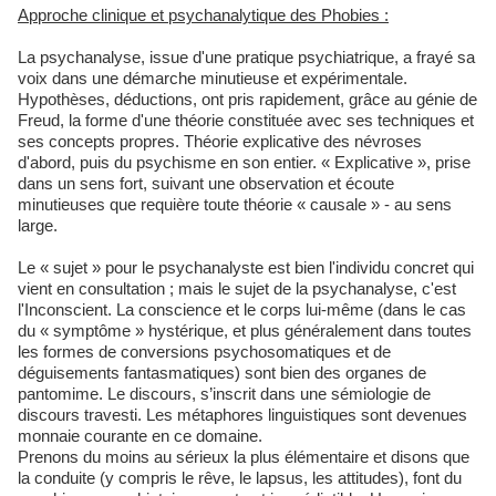
Approche clinique et psychanalytique des Phobies :
La psychanalyse, issue d'une pratique psychiatrique, a frayé sa
voix dans une démarche minutieuse et expérimentale.
Hypothèses, déductions, ont pris rapidement, grâce au génie de
Freud, la forme d'une théorie constituée avec ses techniques et
ses concepts propres. Théorie explicative des névroses
d'abord, puis du psychisme en son entier. « Explicative », prise
dans un sens fort, suivant une observation et écoute
minutieuses que requière toute théorie « causale » - au sens
large.
Le « sujet » pour le psychanalyste est bien l'individu concret qui
vient en consultation ; mais le sujet de la psychanalyse, c'est
l'Inconscient. La conscience et le corps lui-même (dans le cas
du « symptôme » hystérique, et plus généralement dans toutes
les formes de conversions psychosomatiques et de
déguisements fantasmatiques) sont bien des organes de
pantomime. Le discours, s’inscrit dans une sémiologie de
discours travesti. Les métaphores linguistiques sont devenues
monnaie courante en ce domaine.
Prenons du moins au sérieux la plus élémentaire et disons que
la conduite (y compris le rêve, le lapsus, les attitudes), font du