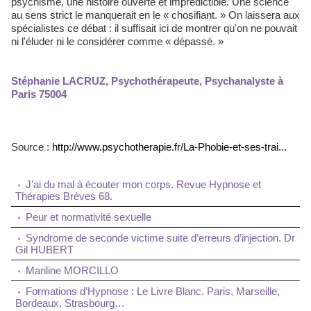
psychisme, une histoire ouverte et imprédictible. Une science
au sens strict le manquerait en le « chosifiant. » On laissera aux
spécialistes ce débat : il suffisait ici de montrer qu'on ne pouvait
ni l'éluder ni le considérer comme « dépassé. »
Stéphanie LACRUZ, Psychothérapeute, Psychanalyste à
Paris 75004
Source :
http://www.psychotherapie.fr/La-Phobie-et-ses-trai...
J’ai du mal à écouter mon corps. Revue Hypnose et
Thérapies Brèves 68.
Peur et normativité sexuelle
Syndrome de seconde victime suite d’erreurs d’injection. Dr
Gil HUBERT
Mariline MORCILLO
Formations d’Hypnose : Le Livre Blanc. Paris, Marseille,
Bordeaux, Strasbourg…