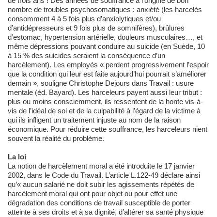
de trois ans ! Des années de souffrance à l’origine de bon
nombre de troubles psychosomatiques : anxiété (les harcelés
consomment 4 à 5 fois plus d’anxiolytiques et/ou
d’antidépresseurs et 9 fois plus de somnifères), brûlures
d’estomac, hypertension artérielle, douleurs musculaires…, et
même dépressions pouvant conduire au suicide (en Suède, 10
à 15 % des suicides seraient la conséquence d’un
harcèlement). Les employés « perdent progressivement l’espoir
que la condition qui leur est faite aujourd’hui pourrait s’améliorer
demain », souligne Christophe Dejours dans Travail : usure
mentale (éd. Bayard). Les harceleurs payent aussi leur tribut :
plus ou moins consciemment, ils ressentent de la honte vis-à-
vis de l’idéal de soi et de la culpabilité à l’égard de la victime à
qui ils infligent un traitement injuste au nom de la raison
économique. Pour réduire cette souffrance, les harceleurs nient
souvent la réalité du problème.
La loi
La notion de harcèlement moral a été introduite le 17 janvier
2002, dans le Code du Travail. L’article L.122-49 déclare ainsi
qu’« aucun salarié ne doit subir les agissements répétés de
harcèlement moral qui ont pour objet ou pour effet une
dégradation des conditions de travail susceptible de porter
atteinte à ses droits et à sa dignité, d’altérer sa santé physique