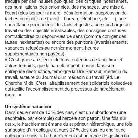
traduire par des insultes publiques, des critiques incessantes,
des humiliations, des calomnies, des menaces, une mise à
l’écart (plus bonjour ni merci, désinformation, suppression de
tâches ou d’outils de travail – bureau, téléphone, etc. – ), une
surveillance permanente des faits et gestes, une surcharge de
travail ou des objectifs irréalisables, des consignes confuses,
contradictoires ou dépourvues de sens (comme corriger des
fautes inexistantes) ou encore des punitions (avertissements,
vacances refusées au dernier moment, heures
supplémentaires non payées).
« C’est grâce au silence de tous, collègues de la victime et
autres témoins, que le harceleur peut réussir dans son
entreprise destructrice, témoigne la Dre Ramaut, médecin du
travail, auteure du Journal d’un médecin du travail (éd. Le
Cherche Midi). C’est l’affaiblissement des solidarités collectives
qui facilite l’accomplissement du processus de harcèlement
moral. »
Un système harceleur
Dans seulement de 10 % des cas, c’est un subordonné (une
secrétaire, par exemple) qui harcèle son patron. Une fois sur
deux, le harcèlement émane du supérieur hiérarchique, une fois
sur quatre d’un collègue et dans 17 % des cas, du chef et de
collègues réunis. « Le harcèlement est un mode de gestion du