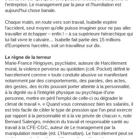
l’entreprise. Le management par la peur et l’humiliation est
aujourd’hui chose banale.
Chaque matin, en route vers son travail, Isabelle espère
l’accident, seul moyen qu’elle puisse imaginer pour ne pas aller
travailler et échapper – enfin ! – à sa supérieure hiérarchique qui
lui fait vivre le calvaire… Isabelle fait partie des 15 millions
d’Européens harcelés, soit un travailleur sur dix.
Le règne de la terreur
Marie-France Hirigoyen, psychiatre, auteure de Harcèlement
moral, la violence perverse au quotidien (coll. Pocket) définit le
harcèlement comme « toute conduite abusive se manifestant
notamment par des comportements, des paroles, des actes,
des gestes, des écrits pouvant porter atteinte à la personnalité,
à la dignité ou à l’intégrité physique ou psychique d’une
personne, mettre en péril l’emploi de celle-ci ou dégrader le
climat de travail ». « Quand vous connaissez bien les salariés, il
est très facile de cibler le type de pression que l’on peut exercer
par rapport à la personnalité et à la vie privée de chacun », note
Bernard Salengro, médecin du travail et responsable santé au
travail à la CFE-CGC, auteur de Le management par la
manipulation mentale (éd. L’Harmattan). Le harcèlement peut se