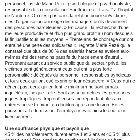
personnel, insiste Marie Pezé, psychologue et psychanalyste,
responsable de la consultation “Souffrance et Travail” à l’hôpital
de Nanterre. On n’est pas dans la relation bourreau/victime ;
c’est l’organisation qui exige des managers qu’ils deviennent
des personnes harceleuses. » En cause : la recherche d’une
meilleure productivité et d’un plus grand profit au nom desquels
la fin justifie tous les moyens. « Trente ans de chômage dur ont
entraîné une perte des solidarités », regrette Marie Pezé qui a
constaté que plus de 90 % des salariés harcelés avaient eux-
mêmes été des témoins passifs du harcèlement d’autrui…
Provenant autant du service public que du secteur privé, les
victimes sont généralement ceux qui ont la plus forte
personnalité : délégués du personnel, responsables syndicaux
et tous ceux qui ont osé exprimer leur désaccord. « Ceux qui ne
gênent pas, ceux qui en font le minimum ne sont jamais
inquiétés », indique-t-elle. Sont aussi harcelées les personnes
jugées trop âgées, trop coûteuses, ne répondant plus aux
critères ou se trouvant en doublon après une fusion. En les
poussant à la démission, l’employeur évite ainsi le coût d’un
licenciement.
Une souffrance physique et psychique
45 % des harcèlements durent entre 1 et 3 ans et 40,5 % plus