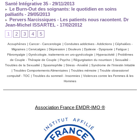
Santé Intégrative 35
- 29/11/2013
Le Burn-Out des soignants: le quotidien en soins
palliatifs
- 29/05/2013
Pervers Narcissiques - Les patients nous racontent. Dr
Jean-Michel ISSARTEL
- 17/02/2012
1
2
3
4
5
Acouphènes
|
Cancer - Cancerologie
|
Conduites addictives - Addictions
|
Céphalées -
Migraines
|
Cervicalgies
|
Dépression
|
Douleurs
|
Dyslexie - Dyspraxie
|
Fatigue
|
Fibromyalgie
|
Gynécologie, traitements en uro-gynécologie
|
Hyperactivité
|
Problèmes
de Couple - Thérapie de Couple
|
Psycho
|
Régurgitation du nourrison
|
Sexualité -
Troubles de la Sexualité
|
Spasmophilie
|
Stress - Anxiété
|
Syndrome de l'Intestin Irritable
|
Troubles Comportements Alimentaires
|
Troubles mémoire
|
Trouble obsessionel
compulsif - TOC
|
Troubles du sommeil - Insomnies
|
Violences contre les Femmes & les
Hommes
Association France EMDR-IMO ®