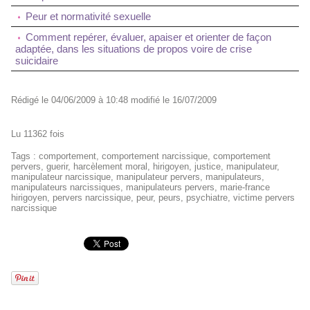
Peur et normativité sexuelle
Comment repérer, évaluer, apaiser et orienter de façon
adaptée, dans les situations de propos voire de crise
suicidaire
Rédigé le 04/06/2009 à 10:48 modifié le 16/07/2009
Lu 11362 fois
Tags
:
comportement
,
comportement narcissique
,
comportement
pervers
,
guerir
,
harcèlement moral
,
hirigoyen
,
justice
,
manipulateur
,
manipulateur narcissique
,
manipulateur pervers
,
manipulateurs
,
manipulateurs narcissiques
,
manipulateurs pervers
,
marie-france
hirigoyen
,
pervers narcissique
,
peur
,
peurs
,
psychiatre
,
victime pervers
narcissique