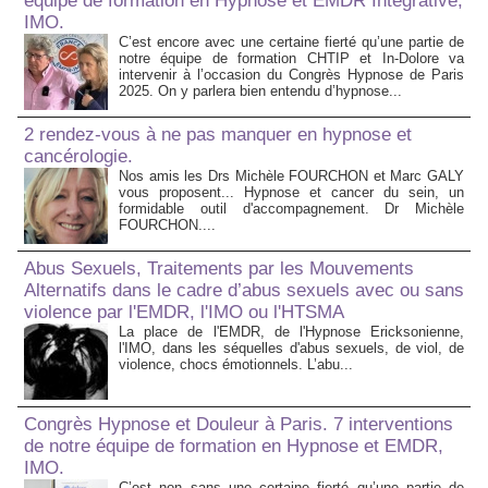
équipe de formation en Hypnose et EMDR Intégrative,
IMO.
C’est encore avec une certaine fierté qu’une partie de
notre équipe de formation CHTIP et In-Dolore va
intervenir à l’occasion du Congrès Hypnose de Paris
2025. On y parlera bien entendu d’hypnose...
2 rendez-vous à ne pas manquer en hypnose et
cancérologie.
Nos amis les Drs Michèle FOURCHON et Marc GALY
vous proposent... Hypnose et cancer du sein, un
formidable outil d'accompagnement. Dr Michèle
FOURCHON....
Abus Sexuels, Traitements par les Mouvements
Alternatifs dans le cadre d’abus sexuels avec ou sans
violence par l'EMDR, l'IMO ou l'HTSMA
La place de l'EMDR, de l'Hypnose Ericksonienne,
l'IMO, dans les séquelles d'abus sexuels, de viol, de
violence, chocs émotionnels. L’abu...
Congrès Hypnose et Douleur à Paris. 7 interventions
de notre équipe de formation en Hypnose et EMDR,
IMO.
C’est non sans une certaine fierté qu’une partie de