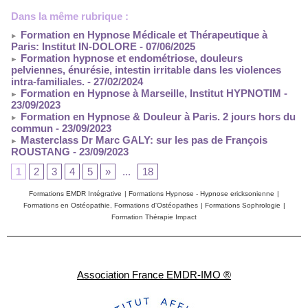
Dans la même rubrique :
Formation en Hypnose Médicale et Thérapeutique à
Paris: Institut IN-DOLORE
- 07/06/2025
Formation hypnose et endométriose, douleurs
pelviennes, énurésie, intestin irritable dans les violences
intra-familiales.
- 27/02/2024
Formation en Hypnose à Marseille, Institut HYPNOTIM
-
23/09/2023
Formation en Hypnose & Douleur à Paris. 2 jours hors du
commun
- 23/09/2023
Masterclass Dr Marc GALY: sur les pas de François
ROUSTANG
- 23/09/2023
1
2
3
4
5
»
...
18
Formations EMDR Intégrative
|
Formations Hypnose - Hypnose ericksonienne
|
Formations en Ostéopathie, Formations d'Ostéopathes
|
Formations Sophrologie
|
Formation Thérapie Impact
Association France EMDR-IMO ®