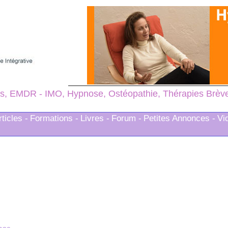
s, EMDR - IMO, Hypnose, Ostéopathie, Thérapies Brèves
rticles -
Formations -
Livres -
Forum -
Petites Annonces -
Vi