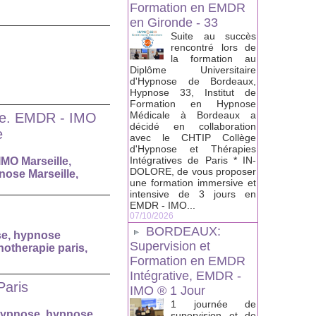
Formation en EMDR
en Gironde - 33
Suite au succès
rencontré lors de
la formation au
Diplôme Universitaire
d'Hypnose de Bordeaux,
Hypnose 33, Institut de
Formation en Hypnose
Médicale à Bordeaux a
ale. EMDR - IMO
décidé en collaboration
e
avec le CHTIP Collège
d'Hypnose et Thérapies
Intégratives de Paris * IN-
MO Marseille
,
DOLORE, de vous proposer
ose Marseille
,
une formation immersive et
intensive de 3 jours en
EMDR - IMO...
07/10/2026
BORDEAUX:
se
,
hypnose
Supervision et
otherapie paris
,
Formation en EMDR
Intégrative, EMDR -
Paris
IMO ® 1 Jour
1 journée de
ypnose
,
hypnose
supervision et de