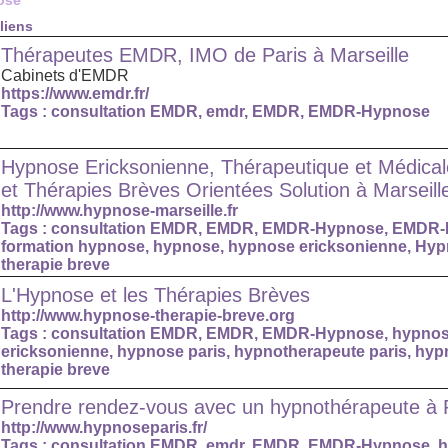
ose
liens
Thérapeutes EMDR, IMO de Paris à Marseille
Cabinets d'EMDR
https://www.emdr.fr/
Tags :
consultation EMDR
,
emdr
,
EMDR
,
EMDR-Hypnose
Hypnose Ericksonienne, Thérapeutique et Médic
et Thérapies Brèves Orientées Solution à Marseill
http://www.hypnose-marseille.fr
Tags :
consultation EMDR
,
EMDR
,
EMDR-Hypnose
,
EMDR-I
formation hypnose
,
hypnose
,
hypnose ericksonienne
,
Hypn
therapie breve
L'Hypnose et les Thérapies Brèves
http://www.hypnose-therapie-breve.org
Tags :
consultation EMDR
,
EMDR
,
EMDR-Hypnose
,
hypno
ericksonienne
,
hypnose paris
,
hypnotherapeute paris
,
hypn
therapie breve
Prendre rendez-vous avec un hypnothérapeute à 
http://www.hypnoseparis.fr/
Tags :
consultation EMDR
,
emdr
,
EMDR
,
EMDR-Hypnose
,
h