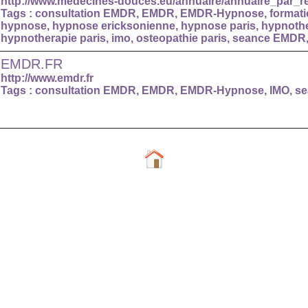
http://www.medecines-douces.eu/annuaire/annuaire_par_r
Tags :
consultation EMDR
,
EMDR
,
EMDR-Hypnose
,
format
hypnose
,
hypnose ericksonienne
,
hypnose paris
,
hypnothe
hypnotherapie paris
,
imo
,
osteopathie paris
,
seance EMDR
EMDR.FR
http://www.emdr.fr
Tags :
consultation EMDR
,
EMDR
,
EMDR-Hypnose
,
IMO
,
s