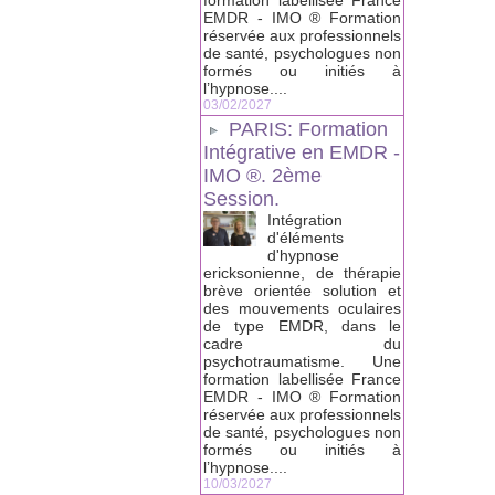
formation labellisée France
EMDR - IMO ® Formation
réservée aux professionnels
de santé, psychologues non
formés ou initiés à
l’hypnose....
03/02/2027
PARIS: Formation
Intégrative en EMDR -
IMO ®. 2ème
Session.
Intégration
d'éléments
d'hypnose
ericksonienne, de thérapie
brève orientée solution et
des mouvements oculaires
de type EMDR, dans le
cadre du
psychotraumatisme. Une
formation labellisée France
EMDR - IMO ® Formation
réservée aux professionnels
de santé, psychologues non
formés ou initiés à
l’hypnose....
10/03/2027