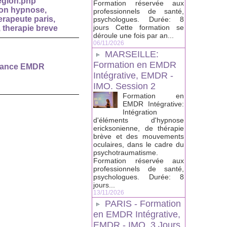
egion.php
Formation réservée aux
ion hypnose
,
professionnels de santé,
rapeute paris
,
psychologues. Durée: 8
jours Cette formation se
,
therapie breve
déroule une fois par an...
06/11/2026
MARSEILLE:
Formation en EMDR
eance EMDR
Intégrative, EMDR -
IMO. Session 2
Formation en
EMDR Intégrative:
Intégration
d'éléments d'hypnose
ericksonienne, de thérapie
brève et des mouvements
oculaires, dans le cadre du
psychotraumatisme.
Formation réservée aux
professionnels de santé,
psychologues. Durée: 8
jours...
13/11/2026
PARIS - Formation
en EMDR Intégrative,
EMDR - IMO, 3 Jours.