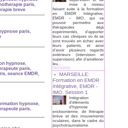
otherapie paris
,
mise à niveau
faisant suite à la formation
erapie breve
en EMDR Intégrative,
EMDR – IMO, qui va
pouvoir permettre aux
thérapeutes déjà
hypnose paris
,
expérimentés, d’apporter
e
leurs cas cliniques où ils se
sont trouvés en échec avec
leurs patients, et ainsi
d’avoir plusieurs regards
extérieurs (intervision et
supervision) afin d’améliorer
ion hypnose
,
leu...
rapeute paris
,
09/10/2026
ris
,
seance EMDR
,
MARSEILLE:
Formation en EMDR
Intégrative, EMDR -
IMO. Session 1
Intégration
d'éléments
ormation hypnose
,
d'hypnose
rapeute paris
,
ericksonienne, de thérapie
brève et des mouvements
oculaires, dans le cadre du
psychotraumatisme.