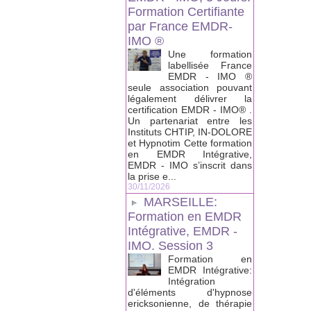
Formation Certifiante
par France EMDR-
IMO ®
Une formation
labellisée France
EMDR - IMO ®
seule association pouvant
légalement délivrer la
certification EMDR - IMO® .
Un partenariat entre les
Instituts CHTIP, IN-DOLORE
et Hypnotim Cette formation
en EMDR Intégrative,
EMDR - IMO s’inscrit dans
la prise e...
30/11/2026
MARSEILLE:
Formation en EMDR
Intégrative, EMDR -
IMO. Session 3
Formation en
EMDR Intégrative:
Intégration
d'éléments d'hypnose
ericksonienne, de thérapie