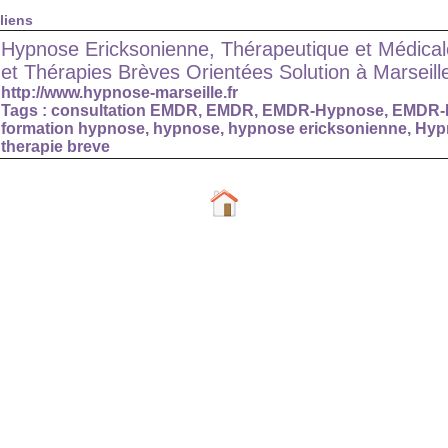
liens
Hypnose Ericksonienne, Thérapeutique et Médic
et Thérapies Brèves Orientées Solution à Marseill
http://www.hypnose-marseille.fr
Tags :
consultation EMDR
,
EMDR
,
EMDR-Hypnose
,
EMDR-I
formation hypnose
,
hypnose
,
hypnose ericksonienne
,
Hypn
therapie breve