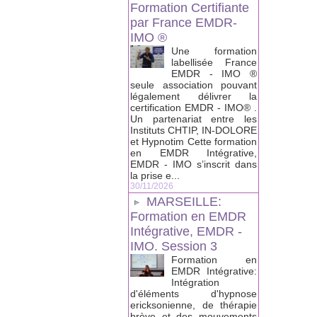
Formation Certifiante
par France EMDR-
IMO ®
Une formation
labellisée France
EMDR - IMO ®
seule association pouvant
légalement délivrer la
certification EMDR - IMO® .
Un partenariat entre les
Instituts CHTIP, IN-DOLORE
et Hypnotim Cette formation
en EMDR Intégrative,
EMDR - IMO s’inscrit dans
la prise e...
30/11/2026
MARSEILLE:
Formation en EMDR
Intégrative, EMDR -
IMO. Session 3
Formation en
EMDR Intégrative:
Intégration
d'éléments d'hypnose
ericksonienne, de thérapie
brève et des mouvements