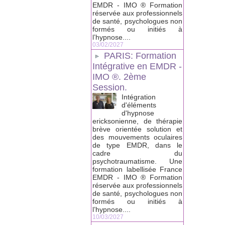
EMDR - IMO ® Formation
réservée aux professionnels
de santé, psychologues non
formés ou initiés à
l’hypnose....
03/02/2027
PARIS: Formation
Intégrative en EMDR -
IMO ®. 2ème
Session.
Intégration
d'éléments
d'hypnose
ericksonienne, de thérapie
brève orientée solution et
des mouvements oculaires
de type EMDR, dans le
cadre du
psychotraumatisme. Une
formation labellisée France
EMDR - IMO ® Formation
réservée aux professionnels
de santé, psychologues non
formés ou initiés à
l’hypnose....
10/03/2027