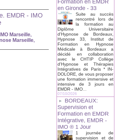
Formation en EMDR
en Gironde - 33
Suite au succès
ale. EMDR - IMO
rencontré lors de
e
la formation au
Diplôme Universitaire
d'Hypnose de Bordeaux,
MO Marseille
,
Hypnose 33, Institut de
ose Marseille
,
Formation en Hypnose
Médicale à Bordeaux a
décidé en collaboration
avec le CHTIP Collège
d'Hypnose et Thérapies
Intégratives de Paris * IN-
DOLORE, de vous proposer
une formation immersive et
intensive de 3 jours en
EMDR - IMO...
07/10/2026
BORDEAUX:
Supervision et
Formation en EMDR
Intégrative, EMDR -
IMO ® 1 Jour
1 journée de
supervision et de