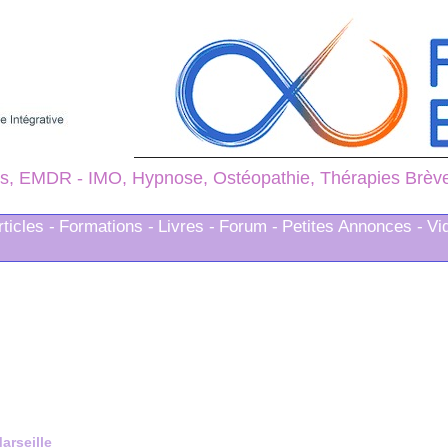
s, EMDR - IMO, Hypnose, Ostéopathie, Thérapies Brèves
rticles -
Formations -
Livres -
Forum -
Petites Annonces -
Vi
arseille