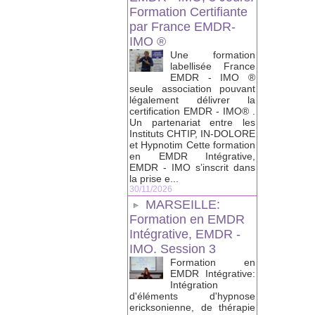
Formation Certifiante
par France EMDR-
IMO ®
Une formation
labellisée France
EMDR - IMO ®
seule association pouvant
légalement délivrer la
certification EMDR - IMO® .
Un partenariat entre les
Instituts CHTIP, IN-DOLORE
et Hypnotim Cette formation
en EMDR Intégrative,
EMDR - IMO s’inscrit dans
la prise e...
30/11/2026
MARSEILLE:
Formation en EMDR
Intégrative, EMDR -
IMO. Session 3
Formation en
EMDR Intégrative:
Intégration
d'éléments d'hypnose
ericksonienne, de thérapie