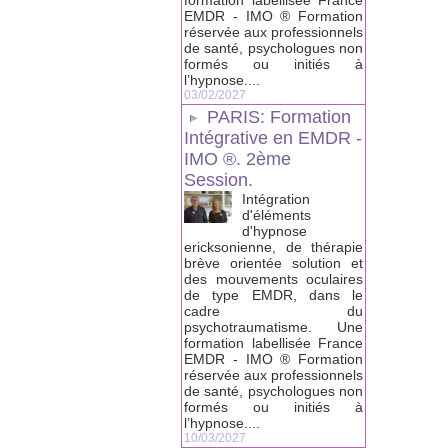
formation labellisée France
EMDR - IMO ® Formation
réservée aux professionnels
de santé, psychologues non
formés ou initiés à
l’hypnose....
03/02/2027
PARIS: Formation
Intégrative en EMDR -
IMO ®. 2ème
Session.
Intégration
d'éléments
d'hypnose
ericksonienne, de thérapie
brève orientée solution et
des mouvements oculaires
de type EMDR, dans le
cadre du
psychotraumatisme. Une
formation labellisée France
EMDR - IMO ® Formation
réservée aux professionnels
de santé, psychologues non
formés ou initiés à
l’hypnose....
10/03/2027