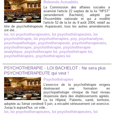
Rebonds Actualités
La Commission des affaires sociales a
examiné l'article 22 septies de la loi "HPST"
(amendement Bachelot), adopté par
l'Assemblée nationale et qui a modifié
l'article 52 de la loi du 9 août 2004, relatif au
titre de psychothérapeute. Auparavant, tous les autres amendements
ont été...
loi
,
loi psychotherapeutes
,
loi psychothérapeutes
,
loi
psychothérapie
,
loi psychotherapies
,
psy
,
psychanalyse
,
psychopathologie
,
psychotherapeute
,
psychotherapeutes
,
psychotherapie
,
psychothérapie
,
psychotherapie
analytique
,
psychotherapie loi
,
psychothérapie loi
,
psychothérapies
,
psychothérapies loi
PSYCHOTHERAPIE - LOI BACHELOT : Ne sera plus
PSYCHOTHERAPEUTE qui veut !
Psychothérapies
L’exercice de la psychothérapie exigera
dorénavant une formation en
psychopathologie clinique de haut niveau
dispensée dans des établissements agréés.
La loi Hôpital, Patients, santé, territoire,
adoptée au Sénat vendredi 5 juin, a encadré sérieusement cet exercice.
Jusqu’à aujourd’hui, un vide...
loi
,
loi psychotherapeutes
,
loi psychothérapeutes
,
loi