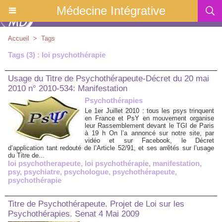
Médecine Intégrative
Accueil
>
Tags
Tags (3) : loi psychothérapie
Usage du Titre de Psychothérapeute-Décret du 20 mai
2010 n° 2010-534: Manifestation
Psychothérapies
Le 1er Juillet 2010 : tous les psys trinquent
en France et PsY en mouvement organise
leur Rassemblement devant le TGI de Paris
à 19 h On l’a annoncé sur notre site, par
vidéo et sur Facebook, le Décret
d’application tant redouté de l’Article 52/91, et ses arrêtés sur l’usage
du Titre de...
loi psychotherapeute
,
loi psychothérapie
,
manifestation
,
psy
,
psychiatre
,
psychologue
,
psychothérapeute
,
psychothérapie
Titre de Psychothérapeute. Projet de Loi sur les
Psychothérapies. Senat 4 Mai 2009