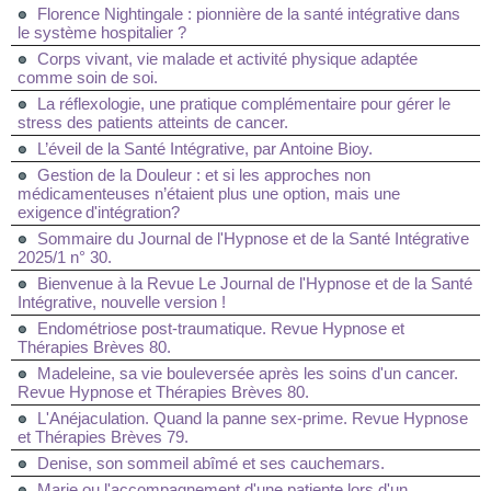
Florence Nightingale : pionnière de la santé intégrative dans
le système hospitalier ?
Corps vivant, vie malade et activité physique adaptée
comme soin de soi.
La réflexologie, une pratique complémentaire pour gérer le
stress des patients atteints de cancer.
L’éveil de la Santé Intégrative, par Antoine Bioy.
Gestion de la Douleur : et si les approches non
médicamenteuses n’étaient plus une option, mais une
exigence d'intégration?
Sommaire du Journal de l'Hypnose et de la Santé Intégrative
2025/1 n° 30.
Bienvenue à la Revue Le Journal de l'Hypnose et de la Santé
Intégrative, nouvelle version !
Endométriose post-traumatique. Revue Hypnose et
Thérapies Brèves 80.
Madeleine, sa vie bouleversée après les soins d'un cancer.
Revue Hypnose et Thérapies Brèves 80.
L'Anéjaculation. Quand la panne sex-prime. Revue Hypnose
et Thérapies Brèves 79.
Denise, son sommeil abîmé et ses cauchemars.
Marie ou l'accompagnement d'une patiente lors d'un