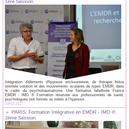
1ère Session.
Intégration d'éléments d'hypnose ericksonienne, de thérapie brève
orientée solution et des mouvements oculaires de types EMDR, dans
le cadre du psychotraumatisme. Une formation labellisée France
EMDR - IMO ® Formation réservée aux professionnels de santé,
psychologues non formés ou initiés à l’hypnose....
03/02/2027
PARIS: Formation Intégrative en EMDR - IMO ®.
2ème Session.