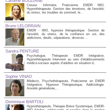
Caroline BOUZIANE
Creuse: Infirmière, Praticienne EMDR IMO,
Hypnothérapeute. Gestion des émotions, de l'anxiété,
du stress, les troubles du sommeil, le...
Bruno LELORRAIN
EMDR - IMO, hypnose thérapeutique. Gestion de
l'anxiété, du stress, de la confiance en soi, des
addictions, deuils, séparations, divorces....
Sandra PENTURE
Psychologue, Thérapeute EMDR Intégrative,
Hypnothérapeute Intervient au sein d’établissements
médico‑sociaux auprès d’adultes en situation d...
Sophie VINAO
Médecin, Psychothérapeute, Praticienne en EMDR
Intégrative, Hypnose Thérapeutique, Addictologie.
Anxiété généralisée,...
Dominique BARTOLI
Hypnothérapeute, Thérapie Brève Systémique, EMDR-
IMO Adultes, adolescents et couples dans la gestion