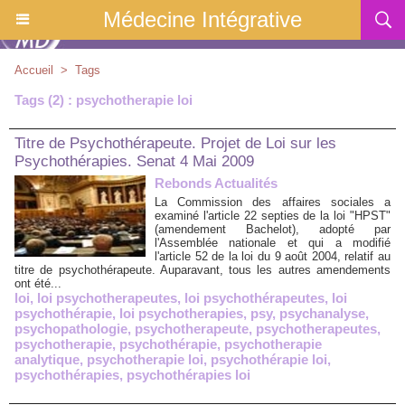
Médecine Intégrative
Accueil
>
Tags
Tags (2) : psychotherapie loi
Titre de Psychothérapeute. Projet de Loi sur les
Psychothérapies. Senat 4 Mai 2009
Rebonds Actualités
La Commission des affaires sociales a
examiné l'article 22 septies de la loi "HPST"
(amendement Bachelot), adopté par
l'Assemblée nationale et qui a modifié
l'article 52 de la loi du 9 août 2004, relatif au
titre de psychothérapeute. Auparavant, tous les autres amendements
ont été...
loi
,
loi psychotherapeutes
,
loi psychothérapeutes
,
loi
psychothérapie
,
loi psychotherapies
,
psy
,
psychanalyse
,
psychopathologie
,
psychotherapeute
,
psychotherapeutes
,
psychotherapie
,
psychothérapie
,
psychotherapie
analytique
,
psychotherapie loi
,
psychothérapie loi
,
psychothérapies
,
psychothérapies loi