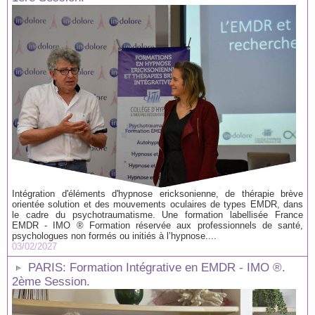
Intégration d'éléments d'hypnose ericksonienne, de thérapie brève
orientée solution et des mouvements oculaires de types EMDR, dans
le cadre du psychotraumatisme. Une formation labellisée France
EMDR - IMO ® Formation réservée aux professionnels de santé,
psychologues non formés ou initiés à l’hypnose....
03/02/2027
PARIS: Formation Intégrative en EMDR - IMO ®.
2ème Session.