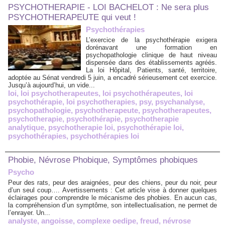
PSYCHOTHERAPIE - LOI BACHELOT : Ne sera plus
PSYCHOTHERAPEUTE qui veut !
Psychothérapies
L’exercice de la psychothérapie exigera
dorénavant une formation en
psychopathologie clinique de haut niveau
dispensée dans des établissements agréés.
La loi Hôpital, Patients, santé, territoire,
adoptée au Sénat vendredi 5 juin, a encadré sérieusement cet exercice.
Jusqu’à aujourd’hui, un vide...
loi
,
loi psychotherapeutes
,
loi psychothérapeutes
,
loi
psychothérapie
,
loi psychotherapies
,
psy
,
psychanalyse
,
psychopathologie
,
psychotherapeute
,
psychotherapeutes
,
psychotherapie
,
psychothérapie
,
psychotherapie
analytique
,
psychotherapie loi
,
psychothérapie loi
,
psychothérapies
,
psychothérapies loi
Phobie, Névrose Phobique, Symptômes phobiques
Psycho
Peur des rats, peur des araignées, peur des chiens, peur du noir, peur
d’un seul coup…. Avertissements : Cet article vise à donner quelques
éclairages pour comprendre le mécanisme des phobies. En aucun cas,
la compréhension d’un symptôme, son intellectualisation, ne permet de
l’enrayer. Un...
analyste
,
angoisse
,
complexe oedipe
,
freud
,
névrose