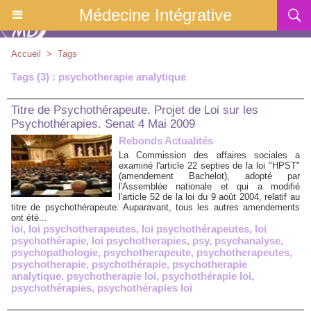
Médecine Intégrative
Accueil
>
Tags
Tags (3) : psychotherapie analytique
Titre de Psychothérapeute. Projet de Loi sur les
Psychothérapies. Senat 4 Mai 2009
Rebonds Actualités
La Commission des affaires sociales a
examiné l'article 22 septies de la loi "HPST"
(amendement Bachelot), adopté par
l'Assemblée nationale et qui a modifié
l'article 52 de la loi du 9 août 2004, relatif au
titre de psychothérapeute. Auparavant, tous les autres amendements
ont été...
loi
,
loi psychotherapeutes
,
loi psychothérapeutes
,
loi
psychothérapie
,
loi psychotherapies
,
psy
,
psychanalyse
,
psychopathologie
,
psychotherapeute
,
psychotherapeutes
,
psychotherapie
,
psychothérapie
,
psychotherapie
analytique
,
psychotherapie loi
,
psychothérapie loi
,
psychothérapies
,
psychothérapies loi