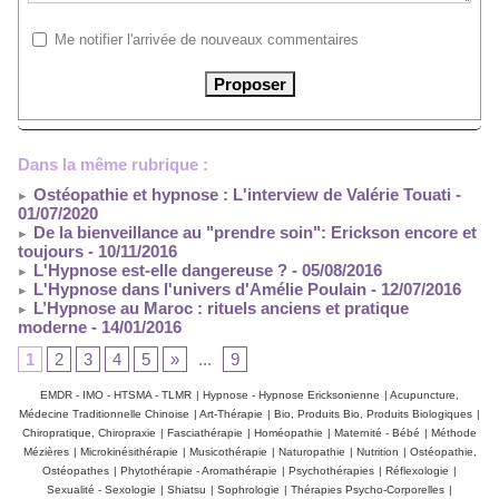
Me notifier l'arrivée de nouveaux commentaires
Dans la même rubrique :
Ostéopathie et hypnose : L'interview de Valérie Touati
-
01/07/2020
De la bienveillance au "prendre soin": Erickson encore et
toujours
- 10/11/2016
L'Hypnose est-elle dangereuse ?
- 05/08/2016
L'Hypnose dans l'univers d'Amélie Poulain
- 12/07/2016
L’Hypnose au Maroc : rituels anciens et pratique
moderne
- 14/01/2016
1
2
3
4
5
»
...
9
EMDR - IMO - HTSMA - TLMR
|
Hypnose - Hypnose Ericksonienne
|
Acupuncture,
Médecine Traditionnelle Chinoise
|
Art-Thérapie
|
Bio, Produits Bio, Produits Biologiques
|
Chiropratique, Chiropraxie
|
Fasciathérapie
|
Homéopathie
|
Maternité - Bébé
|
Méthode
Mézières
|
Microkinésithérapie
|
Musicothérapie
|
Naturopathie
|
Nutrition
|
Ostéopathie,
Ostéopathes
|
Phytothérapie - Aromathérapie
|
Psychothérapies
|
Réflexologie
|
Sexualité - Sexologie
|
Shiatsu
|
Sophrologie
|
Thérapies Psycho-Corporelles
|