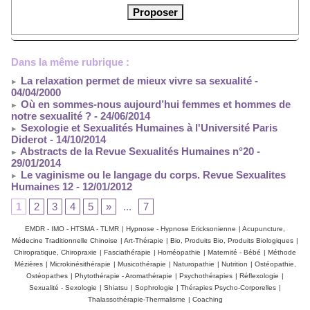
Dans la même rubrique :
La relaxation permet de mieux vivre sa sexualité
-
04/04/2000
Où en sommes-nous aujourd’hui femmes et hommes de
notre sexualité ?
- 24/06/2014
Sexologie et Sexualités Humaines à l'Université Paris
Diderot
- 14/10/2014
Abstracts de la Revue Sexualités Humaines n°20
-
29/01/2014
Le vaginisme ou le langage du corps. Revue Sexualites
Humaines 12
- 12/01/2012
1
2
3
4
5
»
...
7
EMDR - IMO - HTSMA - TLMR
|
Hypnose - Hypnose Ericksonienne
|
Acupuncture,
Médecine Traditionnelle Chinoise
|
Art-Thérapie
|
Bio, Produits Bio, Produits Biologiques
|
Chiropratique, Chiropraxie
|
Fasciathérapie
|
Homéopathie
|
Maternité - Bébé
|
Méthode
Mézières
|
Microkinésithérapie
|
Musicothérapie
|
Naturopathie
|
Nutrition
|
Ostéopathie,
Ostéopathes
|
Phytothérapie - Aromathérapie
|
Psychothérapies
|
Réflexologie
|
Sexualité - Sexologie
|
Shiatsu
|
Sophrologie
|
Thérapies Psycho-Corporelles
|
Thalassothérapie-Thermalisme
|
Coaching