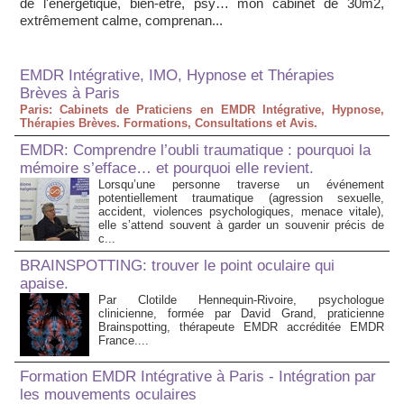
de l'énergétique, bien-être, psy… mon cabinet de 30m2,
extrêmement calme, comprenan...
EMDR Intégrative, IMO, Hypnose et Thérapies
Brèves à Paris
Paris: Cabinets de Praticiens en EMDR Intégrative, Hypnose,
Thérapies Brèves. Formations, Consultations et Avis.
EMDR: Comprendre l’oubli traumatique : pourquoi la
mémoire s’efface… et pourquoi elle revient.
Lorsqu’une personne traverse un événement
potentiellement traumatique (agression sexuelle,
accident, violences psychologiques, menace vitale),
elle s’attend souvent à garder un souvenir précis de
c...
BRAINSPOTTING: trouver le point oculaire qui
apaise.
Par Clotilde Hennequin-Rivoire, psychologue
clinicienne, formée par David Grand, praticienne
Brainspotting, thérapeute EMDR accréditée EMDR
France....
Formation EMDR Intégrative à Paris - Intégration par
les mouvements oculaires