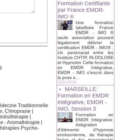
Formation Certifiante
par France EMDR-
IMO ®
Une formation
labellisée France
EMDR - IMO ®
seule association pouvant
légalement délivrer la
certification EMDR - IMO® .
Un partenariat entre les
Instituts CHTIP, IN-DOLORE
et Hypnotim Cette formation
en EMDR Intégrative,
6
EMDR - IMO s’inscrit dans
la prise e...
30/11/2026
MARSEILLE:
Formation en EMDR
Intégrative, EMDR -
decine Traditionnelle
IMO. Session 3
e, Chiropraxie
|
Formation en
inésithérapie
|
EMDR Intégrative:
e - Aromathérapie
|
Intégration
hérapies Psycho-
d'éléments d'hypnose
ericksonienne, de thérapie
brève et des mouvements