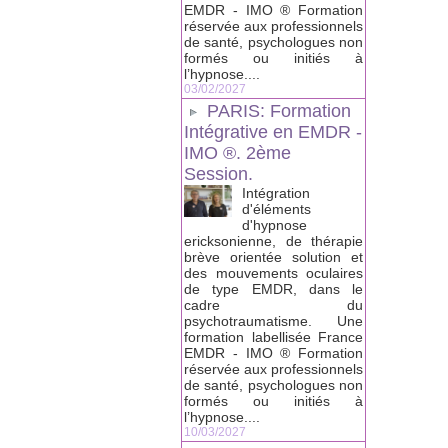
EMDR - IMO ® Formation
réservée aux professionnels
de santé, psychologues non
formés ou initiés à
l’hypnose....
03/02/2027
PARIS: Formation
Intégrative en EMDR -
IMO ®. 2ème
Session.
Intégration
d'éléments
d'hypnose
ericksonienne, de thérapie
brève orientée solution et
des mouvements oculaires
de type EMDR, dans le
cadre du
psychotraumatisme. Une
formation labellisée France
EMDR - IMO ® Formation
réservée aux professionnels
de santé, psychologues non
formés ou initiés à
l’hypnose....
10/03/2027