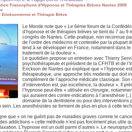
ation Francophone d'Hypnose et Thérapies Brèves Nantes 2009
ne
 Ericksonienne et Thérapie Brève
Le Monde note que « Le 6ème forum de la Confédér
d’hypnose et de thérapies brèves se tient du 7 au 9 m
congrès de Nantes. Cette pratique, non reconnue par
de l’ordre des médecins et contestée par la plupart
tend à se développer en France, notamment dans l
traitement de la douleur ».
Le quotidien propose un entretien avec Thierry Servil
psychothérapeute et président de la CFHTB et de l’In
Erickson de Nantes qui explique que « l’hypnose est 
thérapeutique, une approche très modeste qui doit in
complément de l’approche médicale classique. Son
d’intervention est, par excellence, la douleur ». Il pr
l’hypnose peut-être « utilisée en chirurgie, notamm
qui auraient des contre-indications à l’anesthésie (..)
domaine de la dentisterie ou pour des interventions p
u sein. Les anesthésistes se forment de plus en plus à cette tec
ligne que « on ne guérit pas de maladies graves comme le cancer
es addictions « cette méthode n’est pas forcément plus utile q
laxation. L’hypnose est un outil parmi d’autres ». Le neuropsychi