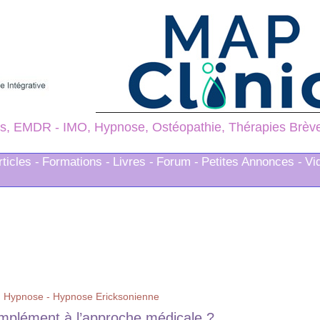
s, EMDR - IMO, Hypnose, Ostéopathie, Thérapies Brèves
rticles -
Formations -
Livres -
Forum -
Petites Annonces -
Vi
>
Hypnose - Hypnose Ericksonienne
mplément à l’approche médicale ?