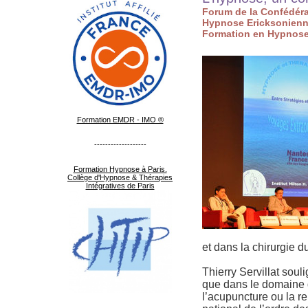
Forum de la Confédér
Hypnose Ericksonien
Formation en Hypnose
Formation EMDR - IMO ®
-------------------
Formation Hypnose à Paris.
Collège d'Hypnose & Thérapies
Intégratives de Paris
et dans la chirurgie d
Thierry Servillat sou
que dans le domaine d
l’acupuncture ou la re