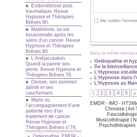
Endométriose post-
traumatique. Revue
Hypnose et Thérapies
Me notifier l'arri
Brèves 80.
Madeleine, sa vie
bouleversée après les
soins d'un cancer. Revue
Hypnose et Thérapies
Brèves 80.
Dans la même rubrique
L'Anéjaculation.
Ostéopathie et hypn
Quand la panne sex-
De la bienveillanc
prime. Revue Hypnose et
L'Hypnose est-ell
Thérapies Brèves 79.
L'Hypnose dans l'
Denise, son sommeil
L’Hypnose au Maroc
abîmé et ses
cauchemars.
1
2
3
4
5
»
Marie ou
EMDR - IMO - HTSM
l'accompagnement d'une
Chinoise
|
Art-
patiente lors d'un
Fasciathérapi
traitement de cancer.
Musicothérapie
|
N
Revue Hypnose et
Psychothérapies
Thérapies Brèves n°78.
Ostéopathie, EMDR -