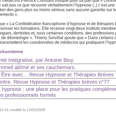
es médecins Piernick Cressard indique pour sa part que « comme
 sait pas ce que recouvre véritablement l’hypnose (..) c’est un
trer des gens plus ou moins sérieux sans aucune garantie sur l
itements ».
e « La Confédération francophone d’hypnose et de thérapies 
oniser les formations. Elle recense vingt-deux instituts membr
gues, dentistes et, sous certaines conditions, des professions
 de déontologie ». Thierry Servillat ajoute que « Dans certains 
transmettent les coordonnées de médecins qui pratiquent l’hyp
ricksonienne
anté Intégrative, par Antoine Bioy.
ommeil abîmé et ses cauchemars.
 Être avec... Revue Hypnose et Thérapies Brèves
entre. Revue Hypnose et Thérapies brèves n°77
t hypnose : une place pour les pratiques compléme
s professionnels formés
12:41 modifié le 12/05/2009