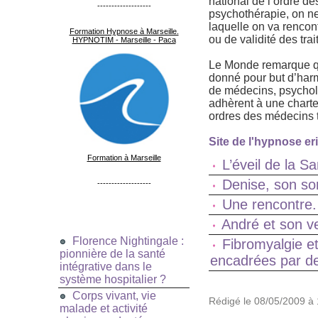
national de l’ordre d
-------------------
psychothérapie, on ne
laquelle on va rencon
Formation Hypnose à Marseille.
ou de validité des tra
HYPNOTIM - Marseille - Paca
Le Monde remarque qu
donné pour but d’harm
de médecins, psycholo
adhèrent à une charte
ordres des médecins 
Site de l'hypnose e
Formation à Marseille
L’éveil de la S
Denise, son s
-------------------
Une rencontre.
André et son v
Florence Nightingale :
Fibromyalgie e
pionnière de la santé
encadrées par de
intégrative dans le
système hospitalier ?
Corps vivant, vie
Rédigé le 08/05/2009 à 
malade et activité