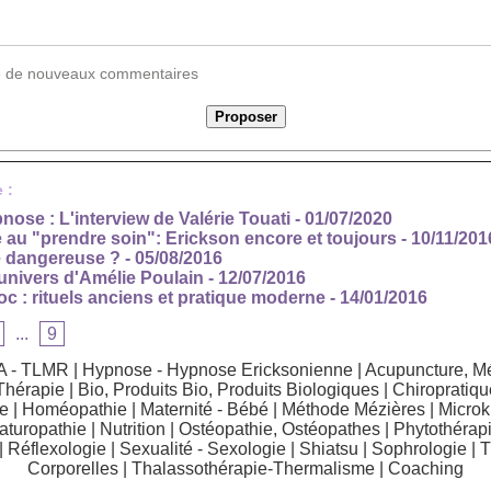
vée de nouveaux commentaires
 :
ose : L'interview de Valérie Touati
- 01/07/2020
e au "prendre soin": Erickson encore et toujours
- 10/11/201
e dangereuse ?
- 05/08/2016
univers d'Amélie Poulain
- 12/07/2016
 : rituels anciens et pratique moderne
- 14/01/2016
...
9
A - TLMR
|
Hypnose - Hypnose Ericksonienne
|
Acupuncture, Mé
Thérapie
|
Bio, Produits Bio, Produits Biologiques
|
Chiropratiqu
e
|
Homéopathie
|
Maternité - Bébé
|
Méthode Mézières
|
Microk
aturopathie
|
Nutrition
|
Ostéopathie, Ostéopathes
|
Phytothérapi
|
Réflexologie
|
Sexualité - Sexologie
|
Shiatsu
|
Sophrologie
|
T
Corporelles
|
Thalassothérapie-Thermalisme
|
Coaching