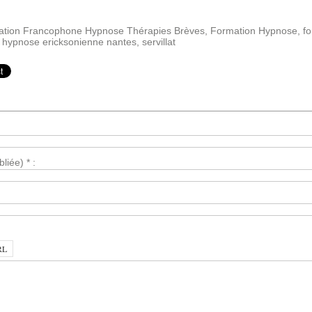
tion Francophone Hypnose Thérapies Brèves
,
Formation Hypnose
,
f
,
hypnose ericksonienne nantes
,
servillat
liée) * :