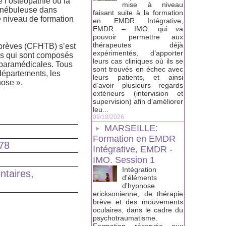
 l’ostéopathie ou la
mise à niveau
e nébuleuse dans
faisant suite à la formation
e niveau de formation
en EMDR Intégrative,
EMDR – IMO, qui va
pouvoir permettre aux
thérapeutes déjà
brèves (CFHTB) s’est
expérimentés, d’apporter
es qui sont composés
leurs cas cliniques où ils se
 paramédicales. Tous
sont trouvés en échec avec
départements, les
leurs patients, et ainsi
nose ».
d’avoir plusieurs regards
extérieurs (intervision et
supervision) afin d’améliorer
leu...
09/10/2026
MARSEILLE:
Formation en EMDR
 78
Intégrative, EMDR -
IMO. Session 1
Intégration
ntaires,
d'éléments
d'hypnose
ericksonienne, de thérapie
brève et des mouvements
oculaires, dans le cadre du
psychotraumatisme.