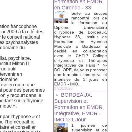
Formation en EMDR
en Gironde - 33
Suite au succès
rencontré lors de
la formation au
ation francophone
Diplôme Universitaire
ai 2009 à la cité des
d'Hypnose de Bordeaux,
 le conseil national
Hypnose 33, Institut de
Formation en Hypnose
 des psychanalystes
Médicale à Bordeaux a
e domaine du
décidé en collaboration
avec le CHTIP Collège
lat, psychiatre,
d'Hypnose et Thérapies
stitut Milton H
Intégratives de Paris * IN-
un outil
DOLORE, de vous proposer
tervenir en
une formation immersive et
 domaine
intensive de 3 jours en
EMDR - IMO...
écise en outre que
07/10/2026
ent pour des personnes
BORDEAUX:
 on y recourt dans le
ortant sur la thyroïde
Supervision et
hnique ».
Formation en EMDR
Intégrative, EMDR -
 par l’hypnose » et
IMO ® 1 Jour
ue l’homéopathie,
1 journée de
atre et conseiller
supervision et de