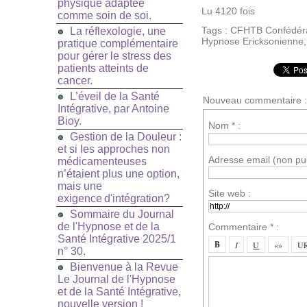
physique adaptée
Lu 4120 fois
comme soin de soi.
Tags
:
CFHTB Confédéra
La réflexologie, une
Hypnose Ericksonienne
pratique complémentaire
pour gérer le stress des
patients atteints de
cancer.
L’éveil de la Santé
Nouveau commentaire :
Intégrative, par Antoine
Bioy.
Nom * :
Gestion de la Douleur :
et si les approches non
Adresse email (non pub
médicamenteuses
n’étaient plus une option,
mais une
Site web :
exigence d'intégration?
Sommaire du Journal
de l'Hypnose et de la
Commentaire * :
Santé Intégrative 2025/1
n° 30.
Bienvenue à la Revue
Le Journal de l'Hypnose
et de la Santé Intégrative,
nouvelle version !