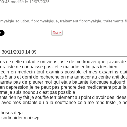
00:43 modifié le 12/07/2025
omyalgie solution
,
fibromyalgique
,
traitement fibromyalgie
,
traitements f
e 30/11/2010 14:09
ans de cette maladie on viens juste de me trouver que j avais de
eraliste ne connaisse pas cette maladie enfin pas tres bien
edecin en medecin tout examins possible et mes exsamins eta
es 5 ans et demi de recherche on ma annocer au centre anti dou
 arrete pas de pleurer moi qui etais battante fonceuse aujourd 
 en depression je ne peux pas prendre des medicament pour la
omme je suis nounou c est pas possible
nts rien ny fait je souffre terriblement au point d avoir des idee
 avec mes enfants du a la souffrance cela me rend triste je 
 choses deja
ortir aider moi svp