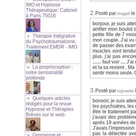
IMO et Hypnose
Thérapeutique: Cabinet
2.
Posté par
le
magali
à Paris 75016
bonjour, je suis atte
arrêter mon boulot d'
petite fille de 7 mo
Thérapie Intégrative
mon couple. J'ai vu 
du Psychotraumatisme.
de passer des exam
Traitement EMDR - IMO
muscles sont tendus
plus. j'ai pas enco
....... faut voir ...
La proprioception :
et la sa revient . M
notre sensorialité
sentir moins seule. 
profonde
3.
Posté par
rojosette
Quelques articles
bonsoir, je suis att
rédigés pour la revue
les psychiatres, les
Hypnose et Thérapies
être le traitement p
Brèves sur le web.
j'avais des problème
après 19 années de g
J'avais l'impressio
pas la détectée ave
Grossesse et