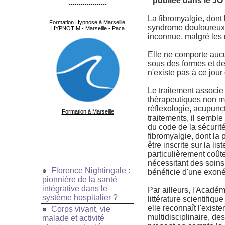
* publiée dans le JO
-------------------
La fibromyalgie, dont
Formation Hypnose à Marseille.
syndrome douloureux 
HYPNOTIM - Marseille - Paca
inconnue, malgré les
Elle ne comporte aucu
sous des formes et des
n'existe pas à ce jour
Le traitement associe
thérapeutiques non mé
réflexologie, acupunc
Formation à Marseille
traitements, il semble
du code de la sécurité
-------------------
fibromyalgie, dont la p
être inscrite sur la l
particulièrement coût
nécessitant des soins 
Florence Nightingale :
bénéficie d'une exoné
pionnière de la santé
intégrative dans le
Par ailleurs, l'Acadé
système hospitalier ?
littérature scientif
elle reconnaît l'exist
Corps vivant, vie
multidisciplinaire, de
malade et activité