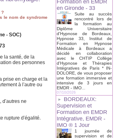
Formation en EMDR
en Gironde - 33
 ?
Suite au succès
us le nom de syndrome
rencontré lors de
la formation au
Diplôme Universitaire
d'Hypnose de Bordeaux,
me - SOC)
Hypnose 33, Institut de
Formation en Hypnose
973
Médicale à Bordeaux a
décidé en collaboration
e la santé, de la
avec le CHTIP Collège
ituation des personnes
d'Hypnose et Thérapies
Intégratives de Paris * IN-
DOLORE, de vous proposer
une formation immersive et
a prise en charge et la
intensive de 3 jours en
rtement à l'autre ou
EMDR - IMO...
07/10/2026
BORDEAUX:
, d'autres ne
Supervision et
Formation en EMDR
e rupture d'égalité.
Intégrative, EMDR -
IMO ® 1 Jour
1 journée de
supervision et de