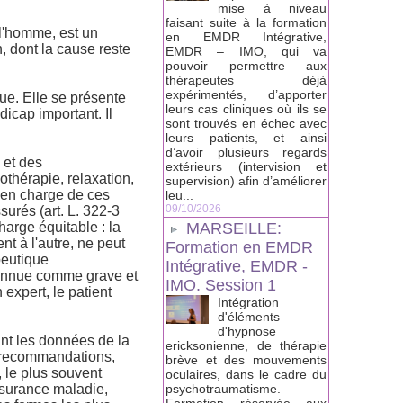
mise à niveau
faisant suite à la formation
 l'homme, est un
en EMDR Intégrative,
 dont la cause reste
EMDR – IMO, qui va
pouvoir permettre aux
thérapeutes déjà
expérimentés, d’apporter
ue. Elle se présente
leurs cas cliniques où ils se
icap important. Il
sont trouvés en échec avec
leurs patients, et ainsi
d’avoir plusieurs regards
 et des
extérieurs (intervision et
othérapie, relaxation,
supervision) afin d’améliorer
e en charge de ces
leu...
09/10/2026
surés (art. L. 322-3
harge équitable : la
MARSEILLE:
ent à l'autre, ne peut
Formation en EMDR
peutique
Intégrative, EMDR -
econnue comme grave et
IMO. Session 1
 expert, le patient
Intégration
d'éléments
d'hypnose
ant les données de la
ericksonienne, de thérapie
s recommandations,
brève et des mouvements
, le plus souvent
oculaires, dans le cadre du
assurance maladie,
psychotraumatisme.