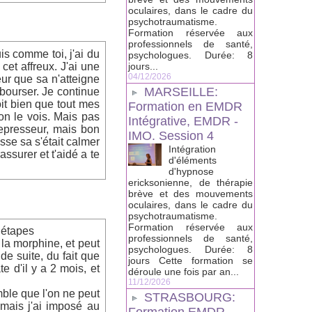
oculaires, dans le cadre du
psychotraumatisme.
Formation réservée aux
professionnels de santé,
uis comme toi, j'ai du
psychologues. Durée: 8
 cet affreux. J'ai une
jours...
04/12/2026
eur que sa n'atteigne
MARSEILLE:
mbourser. Je continue
t bien que tout mes
Formation en EMDR
on le vois. Mais pas
Intégrative, EMDR -
depresseur, mais bon
IMO. Session 4
esse sa s'était calmer
Intégration
ssurer et t'aidé a te
d'éléments
d'hypnose
ericksonienne, de thérapie
brève et des mouvements
oculaires, dans le cadre du
psychotraumatisme.
Formation réservée aux
s étapes
professionnels de santé,
 la morphine, et peut
psychologues. Durée: 8
de suite, du fait que
jours Cette formation se
e d'il y a 2 mois, et
déroule une fois par an...
11/12/2026
ble que l'on ne peut
STRASBOURG:
 mais j'ai imposé au