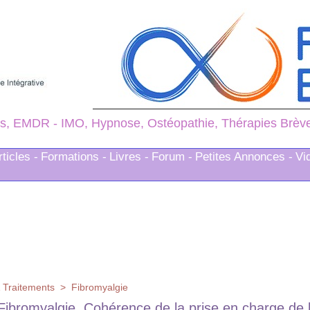
s, EMDR - IMO, Hypnose, Ostéopathie, Thérapies Brèves
rticles -
Formations -
Livres -
Forum -
Petites Annonces -
Vi
 Traitements
>
Fibromyalgie
Fibromyalgie. Cohérence de la prise en charge de l