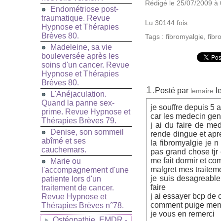
Rédigé le 25/07/2009 à 
Endométriose post-
traumatique. Revue
Lu 30144 fois
Hypnose et Thérapies
Brèves 80.
Tags
:
fibromyalgie
,
fibr
Madeleine, sa vie
bouleversée après les
soins d'un cancer. Revue
Hypnose et Thérapies
Brèves 80.
1.
Posté par
l
lemaire
L'Anéjaculation.
Quand la panne sex-
je souffre depuis 5 
prime. Revue Hypnose et
car les medecin gen
Thérapies Brèves 79.
j ai du faire de m
Denise, son sommeil
rende dingue et apr
abîmé et ses
la fibromyalgie je n
cauchemars.
pas grand chose tjr
me fait dormir et c
Marie ou
malgret mes traiteme
l'accompagnement d'une
je suis desagreable
patiente lors d'un
faire
traitement de cancer.
j ai essayer bcp de
Revue Hypnose et
comment puige men s
Thérapies Brèves n°78.
je vous en remerci
Ostéopathie, EMDR -