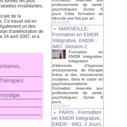
Formation réservée aux
es formes les plus
professionnels de santé,
maladies invalidantes.
psychologues. Durée: 8
jours Cette formation se
icale de la
déroule une fois par an...
. Ce travail est en
06/11/2026
t également un des
MARSEILLE:
plan d'amélioration de
Formation en EMDR
 24 avril 2007, et à
Intégrative, EMDR -
IMO. Session 2
Formation en
EMDR Intégrative:
Intégration
ntaires,
d'éléments d'hypnose
ericksonienne, de thérapie
brève et des mouvements
oculaires, dans le cadre du
Thérapies
psychotraumatisme.
Formation réservée aux
professionnels de santé,
omyalgie
psychologues. Durée: 8
jours...
13/11/2026
PARIS - Formation
en EMDR Intégrative,
EMDR - IMO, 3 Jours.