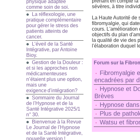
prenant en compte la d
physique adaptée
sévères, à titre indiv
comme soin de soi.
La réflexologie, une
La Haute Autorité de 
pratique complémentaire
fibromyalgie, qui dat
pour gérer le stress des
cours. L'amélioration
patients atteints de
objectifs du plan d'am
cancer.
la qualité de vie des 
L’éveil de la Santé
l'élaboration duquel l
Intégrative, par Antoine
Bioy.
Gestion de la Douleur :
Forum sur la Fibrom
et si les approches non
Fibromyalgie e
médicamenteuses
n’étaient plus une option,
encadrées par d
mais une
Hypnose et Do
exigence d'intégration?
Brèves
Sommaire du Journal
de l'Hypnose et de la
Hypnose dans l
Santé Intégrative 2025/1
Plus de pathol
n° 30.
Watsu et fibro
Bienvenue à la Revue
Le Journal de l'Hypnose
et de la Santé Intégrative,
nouvelle version !