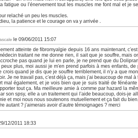
la fatigue ou l'énervement tout les muscles me font mal et je s
pour relaché un peu les muscles.
dieu, la patience et le courage on va y arrivée .
le 09/06/2011 15:07
ascale
lement atteinte de fibromyalgie depuis 16 ans maintenant, c'es
decin traitant ne me donne rien, il sait que je souffre, mais on
'accroche pas quand je lui en parle, je ne prend que du Doliprane,
 peux plus, moi aussi je m'en prend parfois à mes enfants, de p
rois quand je dis que je souffre terriblement, il n'y a que mon 
oir. Je ne travail pas, c'est déjà ça, mais j'ai beaucoup de mal 
rt mal également, et je vois bien que je suis traité de fénéan
supporter tout ça. Ma meilleure amie à comme par hazard la m
par son spsy, elle a un traitement qui l'aide beaucoup, dois-je a
e et moi nous nous soutenons mutuellement et ça fait du bie
fre autant ? j'aimerais avoir d'autre témoignages ? merci
29/12/2011 18:33