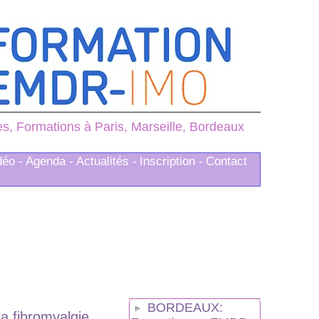
, Formations à Paris, Marseille, Bordeaux
déo -
Agenda -
Actualités -
Inscription -
Contact
BORDEAUX:
a fibromyalgie.