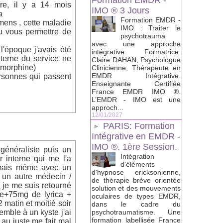
Formation EMDR -
re, il y a 14 mois
IMO ® 3 Jours
a
Formation EMDR -
mens , cette maladie
IMO : Traiter le
u vous permettre de
psychotrauma
avec une approche
l'époque j'avais été
intégrative. Formatrice:
terne du service ne
Claire DAHAN, Psychologue
( morphine)
Clinicienne, Thérapeute en
EMDR Intégrative.
ersonnes qui passent
Enseignante Certifiée
France EMDR IMO ®.
L’EMDR - IMO est une
approch...
12/01/2027
PARIS: Formation
Intégrative en EMDR -
IMO ®. 1ère Session.
 généraliste puis un
Intégration
 interne qui me l'a
d'éléments
e mais même avec un
d'hypnose ericksonienne,
 un autre médecin /
de thérapie brève orientée
. je me suis retourné
solution et des mouvements
de+75mg de lyrica +
oculaires de types EMDR,
 matin et moitié soir
dans le cadre du
emble à un kyste j'ai
psychotraumatisme. Une
formation labellisée France
 au juste me fait mal