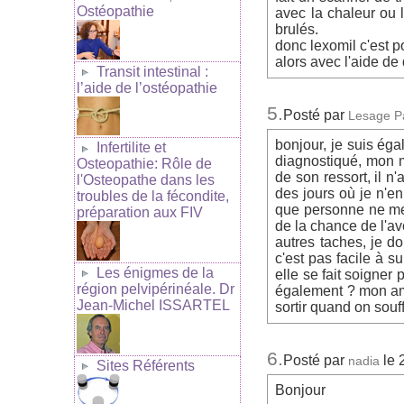
Ostéopathie
avec la chaleur ou 
brulés.
donc lexomil c'est 
alors avec l'aide de 
Transit intestinal :
l’aide de l’ostéopathie
5.
Posté par
Lesage P
bonjour, je suis éga
Infertilite et
diagnostiqué, mon mé
Osteopathie: Rôle de
de son ressort, il n
l'Osteopathe dans les
des jours où je n'en
troubles de la fécondite,
que personne ne me c
préparation aux FIV
de la chance de l'av
autres taches, je do
c'est pas facile à 
Les énigmes de la
elle se fait soigner 
région pelvipérinéale. Dr
également ? mon ami
Jean-Michel ISSARTEL
sortir quand on souf
6.
Posté par
le 
nadia
Sites Référents
Bonjour