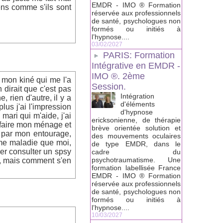
EMDR - IMO ® Formation
ens comme s'ils sont
réservée aux professionnels
de santé, psychologues non
formés ou initiés à
l’hypnose....
03/02/2027
PARIS: Formation
Intégrative en EMDR -
IMO ®. 2ème
t mon kiné qui me l'a
Session.
 dirait que c'est pas
Intégration
 rien d'autre, il y a
d'éléments
lus j'ai l'impression
d'hypnose
mari qui m'aide, j'ai
ericksonienne, de thérapie
à faire mon ménage et
brève orientée solution et
te par mon entourage,
des mouvements oculaires
ême maladie que moi,
de type EMDR, dans le
ller consulter un spsy
cadre du
psychotraumatisme. Une
n, mais comment s'en
formation labellisée France
EMDR - IMO ® Formation
réservée aux professionnels
de santé, psychologues non
formés ou initiés à
l’hypnose....
10/03/2027