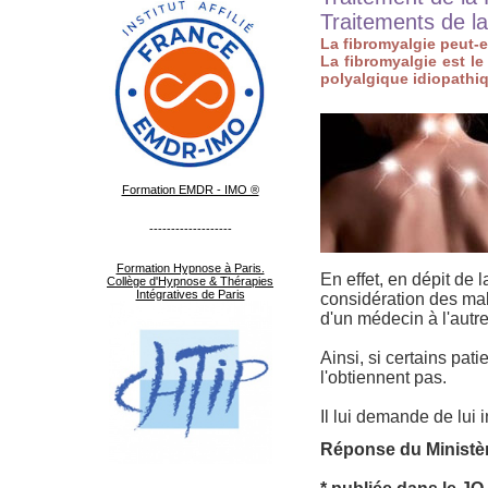
Traitements de l
La fibromyalgie peut-e
La fibromyalgie est 
polyalgique idiopathi
Formation EMDR - IMO ®
-------------------
Formation Hypnose à Paris.
En effet, en dépit de 
Collège d'Hypnose & Thérapies
Intégratives de Paris
considération des mal
d'un médecin à l'autre
Ainsi, si certains pat
l'obtiennent pas.
Il lui demande de lui 
Réponse du Ministèr