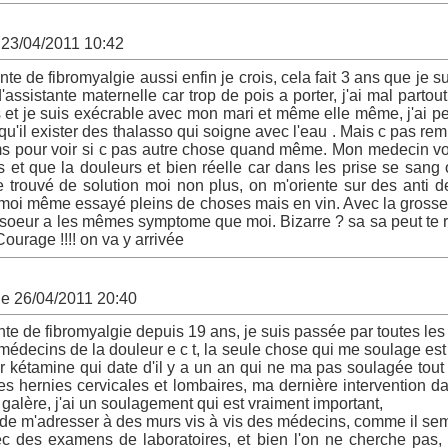
 23/04/2011 10:42
inte de fibromyalgie aussi enfin je crois, cela fait 3 ans que je s
assistante maternelle car trop de pois a porter, j'ai mal partout
is et je suis exécrable avec mon mari et même elle même, j'ai p
qu'il exister des thalasso qui soigne avec l'eau . Mais c pas re
s pour voir si c pas autre chose quand même. Mon medecin voi
 et que la douleurs et bien réelle car dans les prise se sang 
re trouvé de solution moi non plus, on m'oriente sur des anti 
. J'ai moi même essayé pleins de choses mais en vin. Avec la gross
a soeur a les mêmes symptome que moi. Bizarre ? sa sa peut te ra
Courage !!!! on va y arrivée
le 26/04/2011 20:40
einte de fibromyalgie depuis 19 ans, je suis passée par toutes le
 médecins de la douleur e c t, la seule chose qui me soulage est
ar kétamine qui date d'il y a un an qui ne ma pas soulagée tout 
s hernies cervicales et lombaires, ma dernière intervention dat
alère, j'ai un soulagement qui est vraiment important,
n de m'adresser à des murs vis à vis des médecins, comme il sem
c des examens de laboratoires, et bien l'on ne cherche pas,