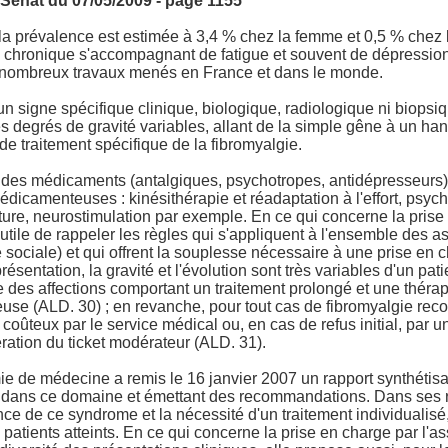
 Sénat du 07/05/2009 - page 1155
 la prévalence est estimée à 3,4 % chez la femme et 0,5 % chez
chronique s'accompagnant de fatigue et souvent de dépression,
 nombreux travaux menés en France et dans le monde.
n signe spécifique clinique, biologique, radiologique ni biopsiq
 degrés de gravité variables, allant de la simple gêne à un hand
 de traitement spécifique de la fibromyalgie.
 des médicaments (antalgiques, psychotropes, antidépresseurs)
dicamenteuses : kinésithérapie et réadaptation à l'effort, psych
ture, neurostimulation par exemple. En ce qui concerne la pris
 utile de rappeler les règles qui s'appliquent à l'ensemble des as
 sociale) et qui offrent la souplesse nécessaire à une prise en c
résentation, la gravité et l'évolution sont très variables d'un pati
iste des affections comportant un traitement prolongé et une théra
euse (ALD. 30) ; en revanche, pour tout cas de fibromyalgie r
coûteux par le service médical ou, en cas de refus initial, par un
ration du ticket modérateur (ALD. 31).
mie de médecine a remis le 16 janvier 2007 un rapport synthétis
ique dans ce domaine et émettant des recommandations. Dans se
ence de ce syndrome et la nécessité d'un traitement individualisé
s patients atteints. En ce qui concerne la prise en charge par l'