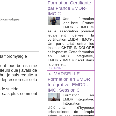
Formation Certifiante
par France EMDR-
IMO ®
Une formation
ibromyalgies
labellisée France
EMDR - IMO ®
seule association pouvant
légalement délivrer la
certification EMDR - IMO® .
Un partenariat entre les
Instituts CHTIP, IN-DOLORE
et Hypnotim Cette formation
en EMDR Intégrative,
 la fibromyalgie
EMDR - IMO s’inscrit dans
la prise e...
ient tous bon sa me
30/11/2026
leurs que j avais de
MARSEILLE:
hui je suis reduite a
Formation en EMDR
 depression car cela
Intégrative, EMDR -
s de sucide
IMO. Session 3
ne sais plus comment
Formation en
EMDR Intégrative:
Intégration
d'éléments d'hypnose
ericksonienne, de thérapie
brève et des mouvements