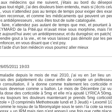
ux médecins qui me suivent, j'étais au bord du désepoi
pas tout réglé, j'ai des douleurs bien entendu, mais si j'écris cel
 , vous n'attendiez pas au temps de temps pour exiger des exa
 bien reconnue, et comme les médicaments qui peuvent un pe
es antidépresseurs , vous êtes tout de suite cataloguée.
 faire, n'attendez pas autant de temps que moi, et pourtant à 
EYMARD de la Pitié.qui m'avait mise sous morphine, mais l'in
ez aujourd'hui avec un antidépresseur, et du durogésic en patch
ndre gout a la vie., et ne vous laissez pas démolir par les p
nfoncer, en vous disant que c'est psy.
t l'aide d'un bon médecin vous pourrez aller mieux
26/05/2011 19:03
 maladie depuis le mois de mai 2010, j'ai vu en 1er lieu un
avais des palpitement du coeur enfin de compte un professeur
e consultation, il 'a donne comme traitement les corticoïd
 suis devenue comme u ballon. Le mois de Décembre j'ai vu
sé la dose des corticoïde à 5mg et elle m'a ajouté LYRICA 50mg
i eu toujours les douleurs maintenant je prends 5mg corticoï
ole + (3 comprimés Methotrexate lundi et 3 Jeudi) + Lexomil 1/2
 comme le noyau de la fibromyalgie sous le sein / la cote sa ress
horax + un IRM mais rien n'est apparu) une fois que cette place