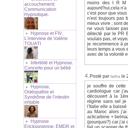
moins des I R M a
accouchement:
aujourd'hui,cela n'a 
Communication
c'est pour que vous
Hypnotique.
n'est toujours pas
mieux vivre , sont d
ne vous laisser pas
Hypnose et FIV.
détecté par le PR 
L'interview de Valérie
voulais pas, et voy
TOUATI
je recommence à pre
leurs temps a vous e
avec de la volonté e
Infertilité et Hypnose.
Concerto pour un bébé
4.
Posté par
le 
fatiha
je souffre de cette
Hypnose,
cardiologue car j'
Ostéopathie et
découvert à la 1èr
Syndrôme de l'intestin
régime sans sel je
irritable
l'Italie elle a bais
au Maroc alors j'a
acticarbine + belmaz
Hypnose
(pourquoi?) car j'ai
Ericksonienne, EMDR et
fait un scanner de t