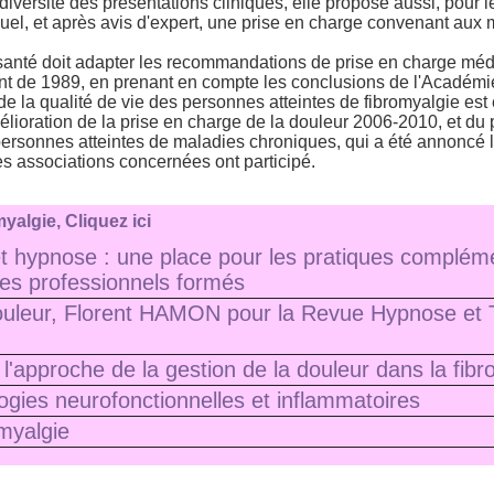
iversité des présentations cliniques, elle propose aussi, pour l
iduel, et après avis d'expert, une prise en charge convenant aux 
santé doit adapter les recommandations de prise en charge méd
ent de 1989, en prenant en compte les conclusions de l'Académie
 de la qualité de vie des personnes atteintes de fibromyalgie es
élioration de la prise en charge de la douleur 2006-2010, et du 
personnes atteintes de maladies chroniques, qui a été annoncé le
es associations concernées ont participé.
yalgie, Cliquez ici
t hypnose : une place pour les pratiques compléme
es professionnels formés
uleur, Florent HAMON pour la Revue Hypnose et 
'approche de la gestion de la douleur dans la fibr
ogies neurofonctionnelles et inflammatoires
myalgie