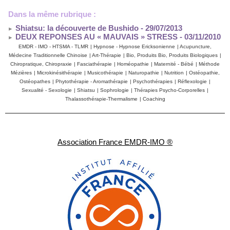
Dans la même rubrique :
Shiatsu: la découverte de Bushido
- 29/07/2013
DEUX REPONSES AU « MAUVAIS » STRESS
- 03/11/2010
EMDR - IMO - HTSMA - TLMR
|
Hypnose - Hypnose Ericksonienne
|
Acupuncture,
Médecine Traditionnelle Chinoise
|
Art-Thérapie
|
Bio, Produits Bio, Produits Biologiques
|
Chiropratique, Chiropraxie
|
Fasciathérapie
|
Homéopathie
|
Maternité - Bébé
|
Méthode
Mézières
|
Microkinésithérapie
|
Musicothérapie
|
Naturopathie
|
Nutrition
|
Ostéopathie,
Ostéopathes
|
Phytothérapie - Aromathérapie
|
Psychothérapies
|
Réflexologie
|
Sexualité - Sexologie
|
Shiatsu
|
Sophrologie
|
Thérapies Psycho-Corporelles
|
Thalassothérapie-Thermalisme
|
Coaching
Association France EMDR-IMO ®