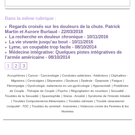
Dans la même rubrique :
Regards croisés sur les douleurs de la chute. Patrick
Martin et Aurore Burlaud
- 22/03/2018
La recherche en douleur chronique
- 10/11/2016
La vie vivante jusqu'au bout
- 10/11/2016
Lyme, un coupable trop facile
- 08/10/2014
Médecine intégrative: Quelques pistes intégratives de
l’armée américaine
- 08/10/2014
1
2
3
Acouphènes
|
Cancer - Cancerologie
|
Conduites addictives - Addictions
|
Céphalées -
Migraines
|
Cervicalgies
|
Dépression
|
Douleurs
|
Dyslexie - Dyspraxie
|
Fatigue
|
Fibromyalgie
|
Gynécologie, traitements en uro-gynécologie
|
Hyperactivité
|
Problèmes
de Couple - Thérapie de Couple
|
Psycho
|
Régurgitation du nourrison
|
Sexualité -
Troubles de la Sexualité
|
Spasmophilie
|
Stress - Anxiété
|
Syndrome de l'Intestin Irritable
|
Troubles Comportements Alimentaires
|
Troubles mémoire
|
Trouble obsessionel
compulsif - TOC
|
Troubles du sommeil - Insomnies
|
Violences contre les Femmes & les
Hommes