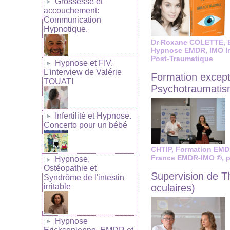
Grossesse et
accouchement:
Communication
Hypnotique.
Dr Roxane COLETTE
,
Hypnose EMDR
,
IMO I
Post-Traumatique
Hypnose et FIV.
L'interview de Valérie
Formation except
TOUATI
Psychotraumatis
Infertilité et Hypnose.
Concerto pour un bébé
CHTIP
,
Formation EM
France EMDR-IMO ®
,
p
Hypnose,
Ostéopathie et
Supervision de 
Syndrôme de l'intestin
oculaires)
irritable
Hypnose