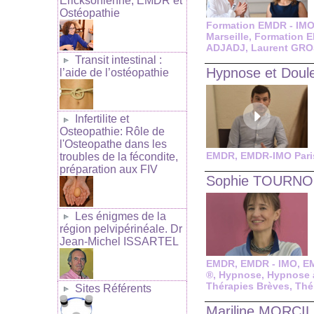
Ericksonienne, EMDR et
Ostéopathie
Formation EMDR - IM
Marseille
,
Formation E
ADJADJ
,
Laurent GR
Transit intestinal :
Hypnose et Doul
l’aide de l’ostéopathie
Infertilite et
Osteopathie: Rôle de
l'Osteopathe dans les
EMDR
,
EMDR-IMO Pari
troubles de la fécondite,
préparation aux FIV
Sophie TOURN
Les énigmes de la
région pelvipérinéale. Dr
Jean-Michel ISSARTEL
EMDR
,
EMDR - IMO
,
EM
®
,
Hypnose
,
Hypnose à
Thérapies Brèves
,
Thé
Sites Référents
Mariline MORCI