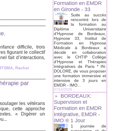
Formation en EMDR
en Gironde - 33
Suite au succès
rencontré lors de
la formation au
Diplôme Universitaire
ue.
d'Hypnose de Bordeaux,
Hypnose 33, Institut de
Formation en Hypnose
nce difficile, trois
Médicale à Bordeaux a
s figurant le collectif
décidé en collaboration
avec le CHTIP Collège
el fait d’interactions,
d'Hypnose et Thérapies
Intégratives de Paris * IN-
HTSMA
,
Rachel
DOLORE, de vous proposer
une formation immersive et
intensive de 3 jours en
thérapie par
EMDR - IMO...
07/10/2026
BORDEAUX:
Supervision et
soulager les vétérans
Formation en EMDR
ique, cette approche
textes. « Digérer un
Intégrative, EMDR -
u...
IMO ® 1 Jour
1 journée de
supervision et de