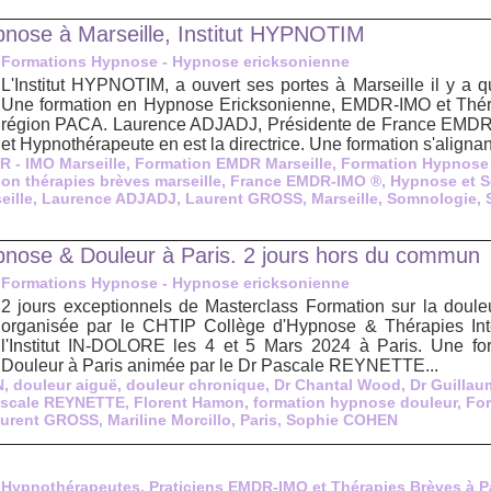
nose à Marseille, Institut HYPNOTIM
Formations Hypnose - Hypnose ericksonienne
L'Institut HYPNOTIM, a ouvert ses portes à Marseille il y a 
Une formation en Hypnose Ericksonienne, EMDR-IMO et Thér
région PACA. Laurence ADJADJ, Présidente de France EMDR
et Hypnothérapeute en est la directrice. Une formation s'alignant
 - IMO Marseille
,
Formation EMDR Marseille
,
Formation Hypnose 
ion thérapies brèves marseille
,
France EMDR-IMO ®
,
Hypnose et 
eille
,
Laurence ADJADJ
,
Laurent GROSS
,
Marseille
,
Somnologie
,
nose & Douleur à Paris. 2 jours hors du commun
Formations Hypnose - Hypnose ericksonienne
2 jours exceptionnels de Masterclass Formation sur la doule
organisée par le CHTIP Collège d'Hypnose & Thérapies Inté
l'Institut IN-DOLORE les 4 et 5 Mars 2024 à Paris. Une fo
Douleur à Paris animée par le Dr Pascale REYNETTE...
N
,
douleur aiguë
,
douleur chronique
,
Dr Chantal Wood
,
Dr Guillau
ascale REYNETTE
,
Florent Hamon
,
formation hypnose douleur
,
For
urent GROSS
,
Mariline Morcillo
,
Paris
,
Sophie COHEN
Hypnothérapeutes, Praticiens EMDR-IMO et Thérapies Brèves à P