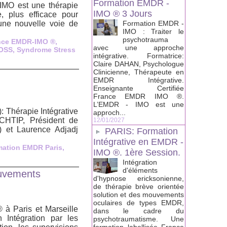
Formation EMDR -
’IMO est une thérapie
IMO ® 3 Jours
, plus efficace pour
une nouvelle voie de
Formation EMDR -
IMO : Traiter le
psychotrauma
nce EMDR-IMO ®
,
avec une approche
ROSS
,
Syndrome Stress
intégrative. Formatrice:
Claire DAHAN, Psychologue
Clinicienne, Thérapeute en
EMDR Intégrative.
Enseignante Certifiée
France EMDR IMO ®.
L’EMDR - IMO est une
 Thérapie Intégrative
approch...
CHTIP, Président de
12/01/2027
) et Laurence Adjadj
PARIS: Formation
Intégrative en EMDR -
mation EMDR Paris
,
IMO ®. 1ère Session.
Intégration
d'éléments
ouvements
d'hypnose ericksonienne,
de thérapie brève orientée
solution et des mouvements
oculaires de types EMDR,
à Paris et Marseille
dans le cadre du
Intégration par les
psychotraumatisme. Une