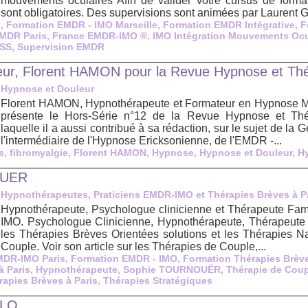
mouvements oculaires Afin de valider votre cursus de format
sont obligatoires. Des supervisions sont animées par Laurent
O
,
Formation EMDR - IMO Marseille
,
Formation EMDR Intégrative
,
F
MDR Paris
,
France EMDR-IMO ®
,
IMO Intégration Mouvements Ocu
OSS
,
Supervision EMDR
eur, Florent HAMON pour la Revue Hypnose et Thé
Hypnose et Douleur
Florent HAMON, Hypnothérapeute et Formateur en Hypnose Mé
présente le Hors-Série n°12 de la Revue Hypnose et Thé
laquelle il a aussi contribué à sa rédaction, sur le sujet de la 
l'intermédiaire de l'Hypnose Ericksonienne, de l'EMDR -...
s
,
fibromyalgie
,
Florent HAMON
,
Hypnose
,
Hypnose et Douleur
,
Hy
OUER
Hypnothérapeutes, Praticiens EMDR-IMO et Thérapies Brèves à P
Hypnothérapeute, Psychologue clinicienne et Thérapeute Fam
IMO. Psychologue Clinicienne, Hypnothérapeute, Thérapeute F
les Thérapies Brèves Orientées solutions et les Thérapies Na
Couple. Voir son article sur les Thérapies de Couple,...
DR-IMO Paris
,
Formation EMDR - IMO
,
Formation Thérapies Brèv
 Paris
,
Hypnothérapeute
,
Sophie TOURNOUËR
,
Thérapie de Cou
rapies Brèves à Paris
,
Thérapies Stratégiques
LLO