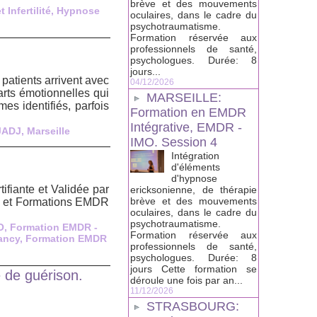
brève et des mouvements
 Infertilité
,
Hypnose
oculaires, dans le cadre du
psychotraumatisme.
Formation réservée aux
professionnels de santé,
psychologues. Durée: 8
jours...
tients arrivent avec
04/12/2026
arts émotionnelles qui
MARSEILLE:
es identifiés, parfois
Formation en EMDR
Intégrative, EMDR -
JADJ
,
Marseille
IMO. Session 4
Intégration
d'éléments
d'hypnose
ifiante et Validée par
ericksonienne, de thérapie
brève et des mouvements
ns et Formations EMDR
oculaires, dans le cadre du
psychotraumatisme.
O
,
Formation EMDR -
Formation réservée aux
ancy
,
Formation EMDR
professionnels de santé,
psychologues. Durée: 8
jours Cette formation se
 de guérison.
déroule une fois par an...
11/12/2026
STRASBOURG: