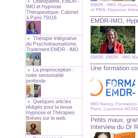
Ostéopathie, EMDR -
EMDR - IMO
,
Hypnose
IMO et Hypnose
et PMA
,
Hypnose Intest
Thérapeutique: Cabinet
à Paris 75016
EMDR-IMO, Hypno
Thérapie Intégrative
du Psychotraumatisme.
Traitement EMDR - IMO
EMDR
,
EMDR - IMO Mar
Une formation co
La proprioception :
notre sensorialité
profonde
Quelques articles
IMO Nancy
,
Formation
rédigés pour la revue
Paris
,
Laurence ADJA
Hypnose et Thérapies
Brèves sur le web.
Petits maux, gra
Interview du Dr R