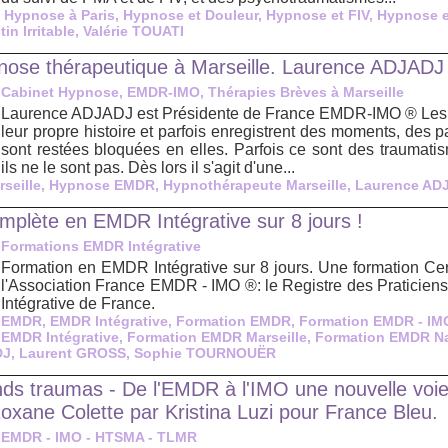
,
Hypnose à Paris
,
Hypnose et Douleur
,
Hypnose et FIV
,
Hypnose et
in Irritable
,
Valérie TOUATI
se thérapeutique à Marseille. Laurence ADJADJ
Cabinet Hypnose, EMDR-IMO, Thérapies Brèves à Marseille
Laurence ADJADJ est Présidente de France EMDR-IMO ® Les pa
leur propre histoire et parfois enregistrent des moments, des p
sont restées bloquées en elles. Parfois ce sont des traumatism
ils ne le sont pas. Dès lors il s'agit d'une...
seille
,
Hypnose EMDR
,
Hypnothérapeute Marseille
,
Laurence AD
mplète en EMDR Intégrative sur 8 jours !
Formations EMDR Intégrative
Formation en EMDR Intégrative sur 8 jours. Une formation Cert
l'Association France EMDR - IMO ®: le Registre des Praticie
Intégrative de France.
EMDR
,
EMDR Intégrative
,
Formation EMDR
,
Formation EMDR - IM
 EMDR Intégrative
,
Formation EMDR Marseille
,
Formation EMDR N
DJ
,
Laurent GROSS
,
Sophie TOURNOUËR
nds traumas - De l'EMDR à l'IMO une nouvelle voie
oxane Colette par Kristina Luzi pour France Bleu.
EMDR - IMO - HTSMA - TLMR