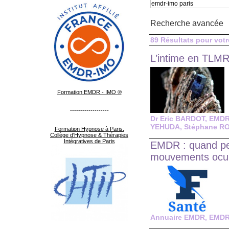
Recherche avancée
89 Résultats pour votr
L’intime en TLMR.
Formation EMDR - IMO ®
-------------------
Dr Eric BARDOT
,
EMD
YEHUDA
,
Stéphane R
Formation Hypnose à Paris.
Collège d'Hypnose & Thérapies
Intégratives de Paris
EMDR : quand peut
mouvements ocul
Annuaire EMDR
,
EMD