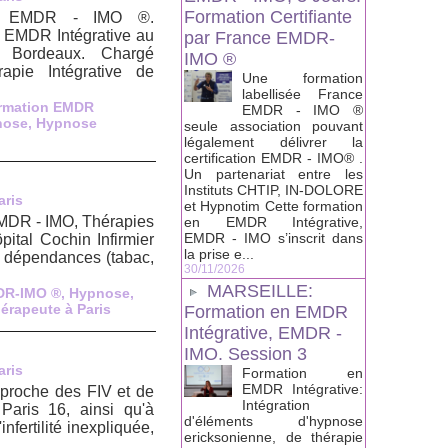
Formation Certifiante
nce EMDR - IMO ®.
 EMDR Intégrative au
par France EMDR-
e Bordeaux. Chargé
IMO ®
apie Intégrative de
Une formation
labellisée France
rmation EMDR
EMDR - IMO ®
nose
,
Hypnose
seule association pouvant
légalement délivrer la
certification EMDR - IMO® .
Un partenariat entre les
Instituts CHTIP, IN-DOLORE
aris
et Hypnotim Cette formation
EMDR - IMO, Thérapies
en EMDR Intégrative,
EMDR - IMO s’inscrit dans
tal Cochin Infirmier
la prise e...
, dépendances (tabac,
30/11/2026
MARSEILLE:
DR-IMO ®
,
Hypnose
,
érapeute à Paris
Formation en EMDR
Intégrative, EMDR -
IMO. Session 3
aris
Formation en
EMDR Intégrative:
proche des FIV et de
Intégration
 Paris 16, ainsi qu'à
d'éléments d'hypnose
nfertilité inexpliquée,
ericksonienne, de thérapie