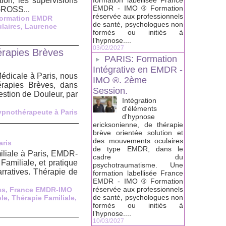
ion, les supervisions
formation labellisée France
EMDR - IMO ® Formation
 GROSS...
réservée aux professionnels
ormation EMDR
de santé, psychologues non
laires
,
Laurence
formés ou initiés à
l’hypnose....
03/02/2027
rapies Brèves
PARIS: Formation
Intégrative en EMDR -
dicale à Paris, nous
IMO ®. 2ème
rapies Brèves, dans
Session.
Gestion de Douleur, par
Intégration
d'éléments
pnothérapeute à Paris
d'hypnose
ericksonienne, de thérapie
brève orientée solution et
des mouvements oculaires
aris
de type EMDR, dans le
iliale à Paris, EMDR-
cadre du
amiliale, et pratique
psychotraumatisme. Une
rratives. Thérapie de
formation labellisée France
EMDR - IMO ® Formation
réservée aux professionnels
es
,
France EMDR-IMO
de santé, psychologues non
ple
,
Thérapie Familiale
,
formés ou initiés à
l’hypnose....
10/03/2027