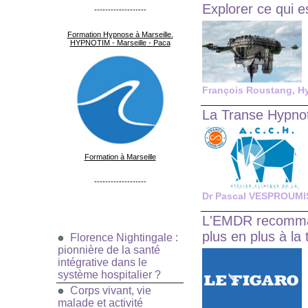
Explorer ce qui 
-------------------
Formation Hypnose à Marseille.
HYPNOTIM - Marseille - Paca
François Roustang
,
H
La Transe Hypnotiq
Formation à Marseille
-------------------
Dr Pascal VESPROUMI
L'EMDR recommand
plus en plus à la 
Florence Nightingale :
pionnière de la santé
intégrative dans le
système hospitalier ?
Corps vivant, vie
malade et activité