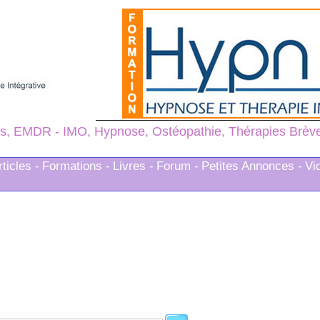
s, EMDR - IMO, Hypnose, Ostéopathie, Thérapies Brèves
rticles -
Formations -
Livres -
Forum -
Petites Annonces -
Vi