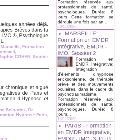
Formation réservée aux
professionnels de santé,
psychologues. Durée: 8
jours Cette formation se
déroule une fois par an...
quelques années déjà.
06/11/2026
apies Brèves dans la
MARSEILLE:
-IMO ®, Psychologue
Formation en EMDR
...
Intégrative, EMDR -
Marseille
,
Formation
Sommeil
,
IMO. Session 2
Sophie COHEN
,
Sophie
Formation en
EMDR Intégrative:
Intégration
d'éléments d'hypnose
ericksonienne, de thérapie
brève et des mouvements
ur chronique et aiguë
oculaires, dans le cadre du
gratives de Paris et
psychotraumatisme.
rmation d’Hypnose et
Formation réservée aux
professionnels de santé,
psychologues. Durée: 8
me Belouriez
,
Dr
jours...
mation Hypnose Paris
,
13/11/2026
PARIS - Formation
en EMDR Intégrative,
EMDR - IMO, 3 Jours.
aris