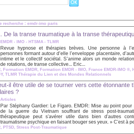
e recherche : emdr-imo paris
 De la transe traumatique à la transe thérapeutiq
EMDR - IMO - HTSMA - TLMR
Revue hypnose et thérapies brèves. Une personne à l’enfa
personnes formant autour d’elle l’enveloppe placentaire, d’autre
intime et le collectif sociétal. S’anime alors un monde relationn
de rotations, de transe collective... Eric...
R
,
Formation EMDR
,
Formation EMDR - IMO
,
France EMDR-IMO ®
,
OY
,
TLMR Thérapie du Lien et des Mondes Relationnels
-il être utile de se tourner vers cette étonnante 
aires ?
Articles
Par Stéphany Gardier: Le Figaro. EMDR: Mise au point pour 
de la guerre du Vietnam souffrant de stress post-traumat
thérapeutique peut s'avérer utile dans bien d'autres con
traumatisme psychique en faisant bouger ses yeux. » C'est à pe
R
,
PTSD
,
Stress Post-Traumatique