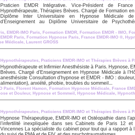
Praticien EMDR Intégrative. Vice-Président de Fra
Hypnothérapeute, Thérapies Brèves. Chargé de Formation en
Diplôme Inter Universitaire en Hypnose Médicale d
d'Enseignement au Diplôme Universitaire de Psychothér
is
,
EMDR-IMO Paris
,
Formation EMDR
,
Formation EMDR - IMO
,
Fo
 EMDR Paris
,
Formation Hypnose Paris
,
France EMDR-IMO ®
,
Hyp
e Médicale
,
Laurent GROSS
Hypnothérapeutes, Praticiens EMDR-IMO et Thérapies Brèves à P
Hypnothérapeute et Infirmier Anesthésiste à Paris. Hypnose, 
Brèves. Chargé d'Enseignement en Hypnose Médicale à l'Hôpi
anesthésiste Consultation d'hypnose et EMDR - IMO : douleur
alimentation), anxiété, phobie, troubles du sommeil...
 Paris
,
Florent Hamon
,
Formation Hypnose Médicale
,
France EM
ose et Douleur
,
Hypnose et Sommeil
,
Hypnose Médicale
,
Hypnoth
Hypnothérapeutes, Praticiens EMDR-IMO et Thérapies Brèves à P
Hypnose Thérapeutique, EMDR-IMO et Ostéopathie dans l'ap
l'infertilité inexpliquée dans ses Cabinets de Paris 12 et
Vincennes La spécialiste du cabinet pour tout qui a rapport à l'i
du suivi de PMA et de FIV, et des psychotraumatismes...