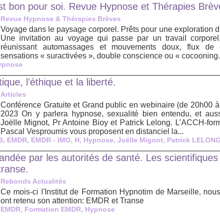
est bon pour soi. Revue Hypnose et Thérapies Brèv
Revue Hypnose & Thérapies Brèves
Voyage dans le paysage corporel. Prêts pour une exploration du 
Une invitation au voyage qui passe par un travail corpore
réunissant automassages et mouvements doux, flux de 
sensations « suractivées », double conscience ou « cocooning.
ypnose
ue, l’éthique et la liberté.
Articles
Conférence Gratuite et Grand public en webinaire (de 20h00 à
2023 On y parlera hypnose, sexualité bien entendu, et au
Joëlle Mignot, Pr Antoine Bioy et Patrick Lelong. L’ACCH-for
Pascal Vesproumis vous proposent en distanciel la...
S
,
EMDR
,
EMDR - IMO
,
H
,
Hypnose
,
Joëlle Mignot
,
Patrick LELON
ée par les autorités de santé. Les scientifiques 
transe.
Rebonds Actualités
Ce mois-ci l'Institut de Formation Hypnotim de Marseille, nou
ont retenu son attention: EMDR et Transe
EMDR
,
Formation EMDR
,
Hypnose