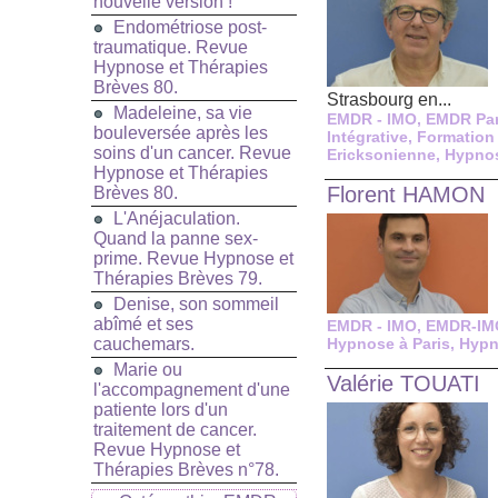
nouvelle version !
Endométriose post-
traumatique. Revue
Hypnose et Thérapies
Brèves 80.
Strasbourg en...
Madeleine, sa vie
EMDR - IMO
,
EMDR Par
bouleversée après les
Intégrative
,
Formation
soins d'un cancer. Revue
Ericksonienne
,
Hypnos
Hypnose et Thérapies
Florent HAMON
Brèves 80.
L'Anéjaculation.
Quand la panne sex-
prime. Revue Hypnose et
Thérapies Brèves 79.
Denise, son sommeil
abîmé et ses
EMDR - IMO
,
EMDR-IMO
cauchemars.
Hypnose à Paris
,
Hypn
Marie ou
Valérie TOUATI
l'accompagnement d'une
patiente lors d'un
traitement de cancer.
Revue Hypnose et
Thérapies Brèves n°78.