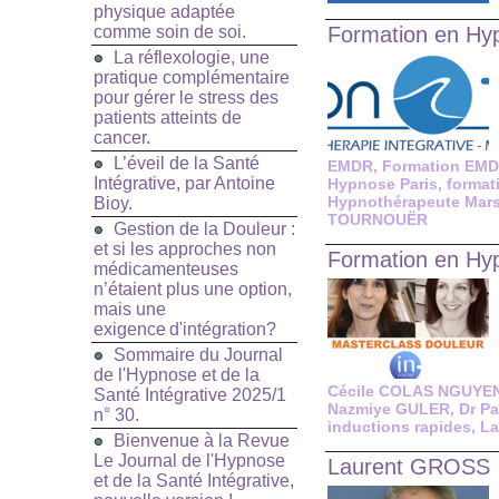
physique adaptée
comme soin de soi.
Formation en Hyp
La réflexologie, une
pratique complémentaire
pour gérer le stress des
patients atteints de
cancer.
L’éveil de la Santé
EMDR
,
Formation EMDR
Intégrative, par Antoine
Hypnose Paris
,
format
Hypnothérapeute Mars
Bioy.
TOURNOUËR
Gestion de la Douleur :
et si les approches non
Formation en Hyp
médicamenteuses
n’étaient plus une option,
mais une
exigence d'intégration?
Sommaire du Journal
de l'Hypnose et de la
Cécile COLAS NGUYE
Santé Intégrative 2025/1
Nazmiye GULER
,
Dr P
n° 30.
inductions rapides
,
La
Bienvenue à la Revue
Le Journal de l'Hypnose
Laurent GROSS
et de la Santé Intégrative,