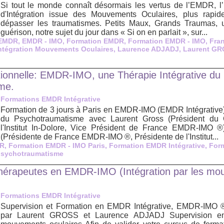
Si tout le monde connaît désormais les vertus de l’EMDR, l
d'Intégration issue des Mouvements Oculaires, plus rapide
dépasser les traumatismes. Petits Maux, Grands Traumas, 
guérison, notre sujet du jour dans « Si on en parlait », sur...
EMDR
,
EMDR - IMO
,
Formation EMDR
,
Formation EMDR - IMO
,
Fra
ntégration Mouvements Oculaires
,
Laurence ADJADJ
,
Laurent G
ionnelle: EMDR-IMO, une Thérapie Intégrative du
me.
Formations EMDR Intégrative
Formation de 3 jours à Paris en EMDR-IMO (EMDR Intégrative):
du Psychotraumatisme avec Laurent Gross (Président du 
l'Institut In-Dolore, Vice Président de France EMDR-IMO ®
(Présidente de France EMDR-IMO ®, Présidente de l'Institut...
DR
,
Formation EMDR - IMO Paris
,
Formation EMDR Intégrative
,
For
sychotraumatisme
Thérapeutes en EMDR-IMO (Intégration par les m
Formations EMDR Intégrative
Supervision et Formation en EMDR Intégrative, EMDR-IMO ® 
par Laurent GROSS et Laurence ADJADJ Supervision en 