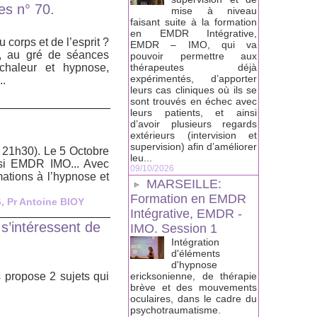
es n° 70.
mise à niveau
faisant suite à la formation
en EMDR Intégrative,
corps et de l’esprit ?
EMDR – IMO, qui va
l, au gré de séances
pouvoir permettre aux
chaleur et hypnose,
thérapeutes déjà
expérimentés, d’apporter
..
leurs cas cliniques où ils se
sont trouvés en échec avec
leurs patients, et ainsi
d’avoir plusieurs regards
extérieurs (intervision et
supervision) afin d’améliorer
 21h30). Le 5 Octobre
leu...
ssi EMDR IMO... Avec
09/10/2026
mations à l’hypnose et
MARSEILLE:
Formation en EMDR
G
,
Pr Antoine BIOY
Intégrative, EMDR -
s’intéressent de
IMO. Session 1
Intégration
d'éléments
d'hypnose
s propose 2 sujets qui
ericksonienne, de thérapie
brève et des mouvements
oculaires, dans le cadre du
psychotraumatisme.